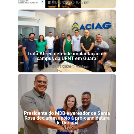
01/08/2026
8:45 pm
Iratã Abreu defende implantação de
campus da UFNT em Guaraí
31/07/2026
9:04 pm
Presidente do MDB e vereador de Santa
Rosa declaram apoio à pré-candidatura
de Dorinha
29/07/2026
6:53 pm