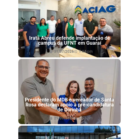
Iratã Abreu defende implantação de
campus da UFNT em Guaraí
31/07/2026
9:04 pm
Presidente do MDB e vereador de Santa
Rosa declaram apoio à pré-candidatura
de Dorinha
29/07/2026
6:53 pm