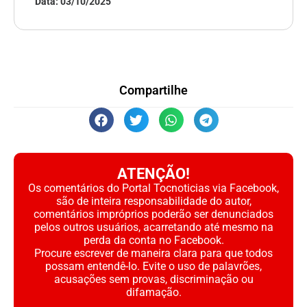
Data:
03/10/2025
Compartilhe
ATENÇÃO!
Os comentários do Portal Tocnoticias via Facebook,
são de inteira responsabilidade do autor,
comentários impróprios poderão ser denunciados
pelos outros usuários, acarretando até mesmo na
perda da conta no Facebook.
Procure escrever de maneira clara para que todos
possam entendê-lo. Evite o uso de palavrões,
acusações sem provas, discriminação ou
difamação.