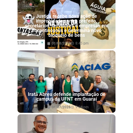
Justiça recebe nova ação de
improbidade contra prefeito,
secretários, servidores e empresas em
Tocantinópolis e determina novo
bloqueio de bens
01/08/2026
8:45 pm
Iratã Abreu defende implantação de
campus da UFNT em Guaraí
31/07/2026
9:04 pm