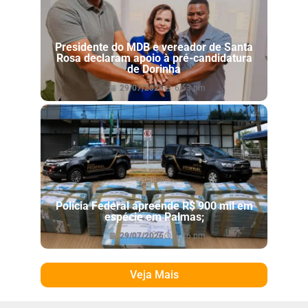
Presidente do MDB e vereador de Santa
Rosa declaram apoio à pré-candidatura
de Dorinha
29/07/2026
6:53 pm
Polícia Federal apreende R$ 900 mil em
espécie em Palmas;
29/07/2026
6:46 pm
Veja Mais