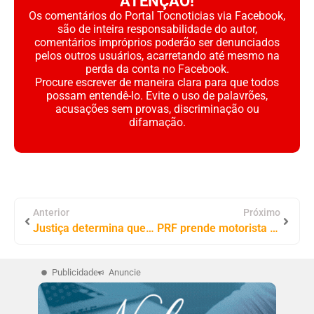
ATENÇÃO!
Os comentários do Portal Tocnoticias via Facebook,
são de inteira responsabilidade do autor,
comentários impróprios poderão ser denunciados
pelos outros usuários, acarretando até mesmo na
perda da conta no Facebook.
Procure escrever de maneira clara para que todos
possam entendê-lo. Evite o uso de palavrões,
acusações sem provas, discriminação ou
difamação.
Anterior
Próximo
Justiça determina que veículos oficiais da Prefeitura e Câmara de Tocantinópolis sejam adesivados e instalados rastreadores
PRF prende motorista por embriaguez após tombamento de caminhonete na BR-153 em Tabocão (TO)
Publicidade
Anuncie