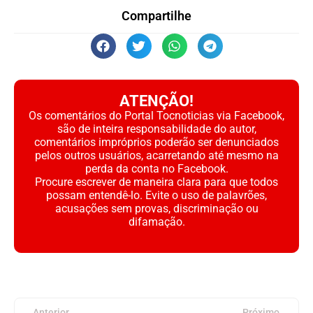
Compartilhe
ATENÇÃO!
Os comentários do Portal Tocnoticias via Facebook,
são de inteira responsabilidade do autor,
comentários impróprios poderão ser denunciados
pelos outros usuários, acarretando até mesmo na
perda da conta no Facebook.
Procure escrever de maneira clara para que todos
possam entendê-lo. Evite o uso de palavrões,
acusações sem provas, discriminação ou
difamação.
Anterior
Próximo