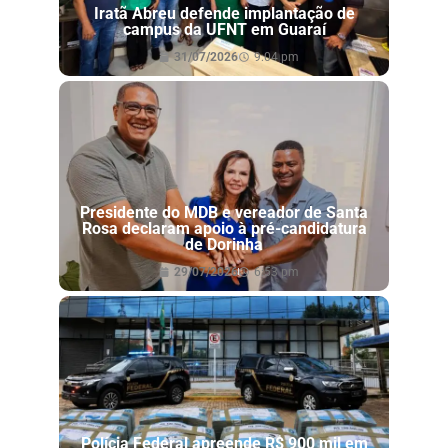
Iratã Abreu defende implantação de
campus da UFNT em Guaraí
31/07/2026
9:04 pm
Presidente do MDB e vereador de Santa
Rosa declaram apoio à pré-candidatura
de Dorinha
29/07/2026
6:53 pm
Polícia Federal apreende R$ 900 mil em