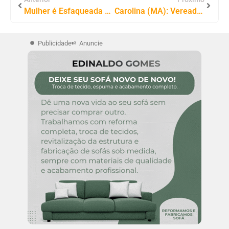
Mulher é Esfaqueada Durante Briga Em Boate De Gurupi, No Sul Do Tocantins
Carolina (MA): Vereador Rubens Araújo Entra com Ação Popular Contra Municípios de Estreito (MA) e Tocantinópolis (TO)
Publicidade
Anuncie