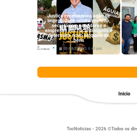
Justiça recebe nova ação de
improbidade contra prefeito,
secretários, servidores e
empresas em Tocantinópolis e
determina novo bloqueio de
i
bens
01/08/2026
8:45 pm
Inicio
TocNoticias - 2026 ©Todos os dir