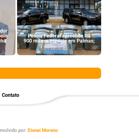
ador
poio
Polícia Federal apreende R$
nha
900 mil em espécie em Palmas;
29/07/2026
6:46 pm
Contato
nvolvido por:
Dionei Moreno