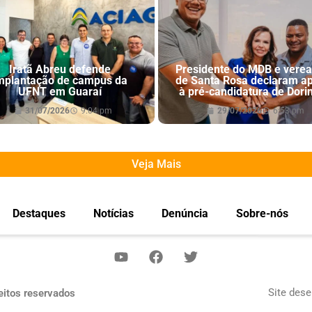
Iratã Abreu defende
Presidente do MDB e vere
mplantação de campus da
de Santa Rosa declaram a
UFNT em Guaraí
à pré-candidatura de Dori
31/07/2026
9:04 pm
29/07/2026
6:53 pm
Veja Mais
Destaques
Notícias
Denúncia
Sobre-nós
Site dese
eitos reservados