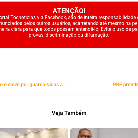
ATENÇÃO!
rtal Tocnoticias via Facebook, são de inteira responsabilidade 
enunciados pelos outros usuários, acarretando até mesmo na pe
neira clara para que todos possam entendê-lo. Evite o uso de p
provas, discriminação ou difamação.
São Miguel do TO: Homem embriagado é salvo por guarda-vidas após quase se afogar no Rio Tocantins
PRF prende
Veja Também