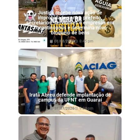
Justiça recebe nova ação de
improbidade contra prefeito,
secretários, servidores e empresas em
Tocantinópolis e determina novo
bloqueio de bens
01/08/2026
8:45 pm
Iratã Abreu defende implantação de
campus da UFNT em Guaraí
31/07/2026
9:04 pm