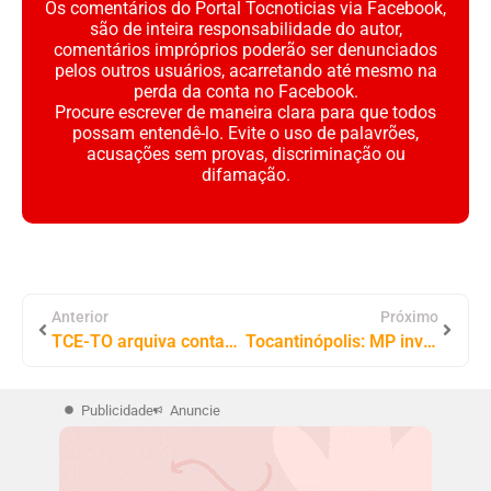
Os comentários do Portal Tocnoticias via Facebook,
são de inteira responsabilidade do autor,
comentários impróprios poderão ser denunciados
pelos outros usuários, acarretando até mesmo na
perda da conta no Facebook.
Procure escrever de maneira clara para que todos
possam entendê-lo. Evite o uso de palavrões,
acusações sem provas, discriminação ou
difamação.
Anterior
Próximo
TCE-TO arquiva contas 2024 da Câmara de São Bento do Tocantins no último ano da gestão “Adersim do Povo”
Tocantinópolis: MP investiga possível prejuízo de R$ 141 mil aos cofres da Prefeitura em caso envolvendo acordo judicial
Publicidade
Anuncie