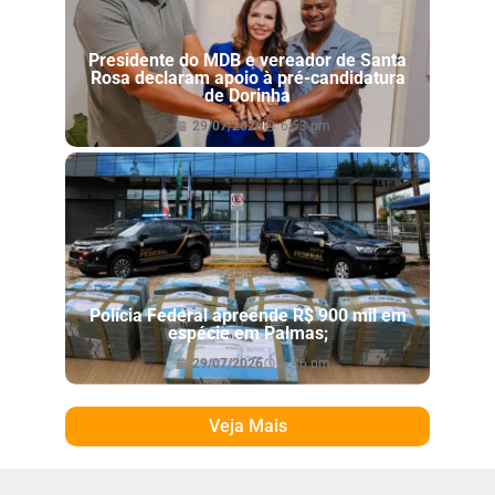
Presidente do MDB e vereador de Santa
Rosa declaram apoio à pré-candidatura
de Dorinha
29/07/2026
6:53 pm
Polícia Federal apreende R$ 900 mil em
espécie em Palmas;
29/07/2026
6:46 pm
Veja Mais