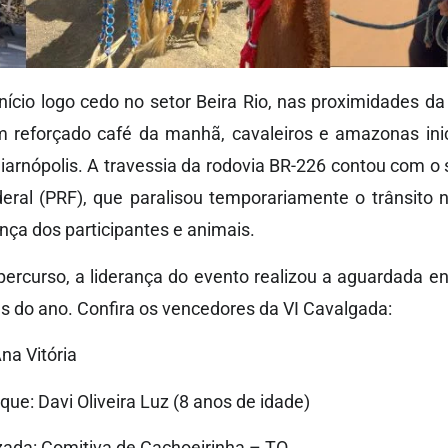
ício logo cedo no setor Beira Rio, nas proximidades da 
 reforçado café da manhã, cavaleiros e amazonas inic
uiarnópolis. A travessia da rodovia BR-226 contou com o 
deral (PRF), que paralisou temporariamente o trânsito 
ança dos participantes e animais.
ercurso, a liderança do evento realizou a aguardada e
 do ano. Confira os vencedores da VI Cavalgada:
a Vitória
ue: Davi Oliveira Luz (8 anos de idade)
zada: Comitiva de Cachoeirinha – TO