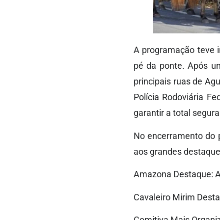
A programação teve in
pé da ponte. Após um
principais ruas de Ag
Polícia Rodoviária Fe
garantir a total segur
No encerramento do p
aos grandes destaques
Amazona Destaque: An
Cavaleiro Mirim Destaq
Comitiva Mais Organi