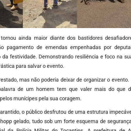
 tornou ainda maior diante dos bastidores desafiador
não pagamento de emendas empenhadas por deputad
da festividade. Demonstrando resiliência e foco na sua
stica para salvar o evento.
restado, mas não poderia deixar de organizar o evento
palavra de um homem tem que valer mais do que di
 pelos munícipes pela sua coragem.
rantido, o público desfrutou de uma estrutura impecável:
 chopp gelado, tudo sob um forte esquema de segurança
l da Polícia Militar do Tocantins. A prefeitura de