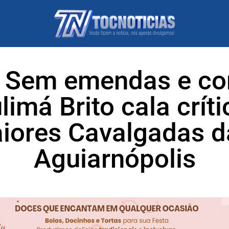
! Sem emendas e c
limá Brito cala críti
ores Cavalgadas da
Aguiarnópolis