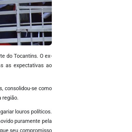
te do Tocantins. O ex-
as as expectativas ao
s, consolidou-se como
 região.
riar louros políticos.
movido puramente pela
u que seu compromisso