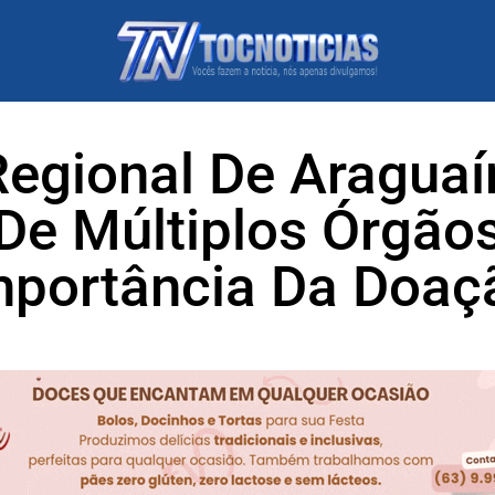
Regional De Araguaí
De Múltiplos Órgãos
mportância Da Doaç