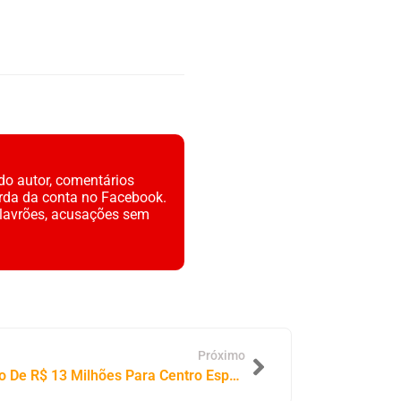
do autor, comentários
rda da conta no Facebook.
alavrões, acusações sem
Próximo
Tocantins Anuncia Investimento De R$ 13 Milhões Para Centro Especializado No Transtorno Do Espectro Autista