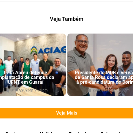
Veja Também
Iratã Abreu defende
Presidente do MDB e vere
mplantação de campus da
de Santa Rosa declaram a
UFNT em Guaraí
à pré-candidatura de Dori
31/07/2026
9:04 pm
29/07/2026
6:53 pm
Veja Mais