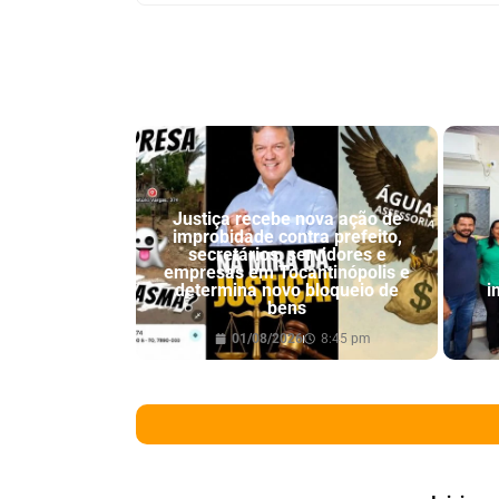
Justiça recebe nova ação de
improbidade contra prefeito,
secretários, servidores e
empresas em Tocantinópolis e
determina novo bloqueio de
i
bens
01/08/2026
8:45 pm