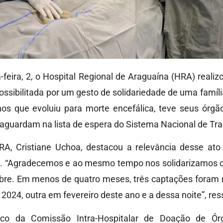
-feira, 2, o Hospital Regional de Araguaína (HRA) real
ossibilitada por um gesto de solidariedade de uma famíli
s que evoluiu para morte encefálica, teve seus órgã
aguardam na lista de espera do Sistema Nacional de Tra
HRA, Cristiane Uchoa, destacou a relevância desse ato
. “Agradecemos e ao mesmo tempo nos solidarizamos c
obre. Em menos de quatro meses, três captações foram r
24, outra em fevereiro deste ano e a dessa noite”, res
co da Comissão Intra-Hospitalar de Doação de Ór