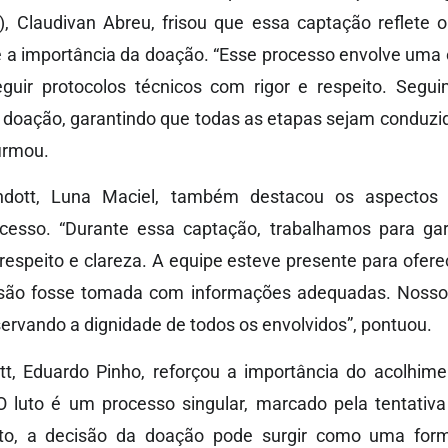
), Claudivan Abreu, frisou que essa captação reflete 
 a importância da doação. “Esse processo envolve uma e
uir protocolos técnicos com rigor e respeito. Se
da doação, garantindo que todas as etapas sejam conduz
firmou.
hdott, Luna Maciel, também destacou os aspectos
cesso. “Durante essa captação, trabalhamos para ga
espeito e clareza. A equipe esteve presente para oferec
são fosse tomada com informações adequadas. Nosso p
rvando a dignidade de todos os envolvidos”, pontuou.
tt, Eduardo Pinho, reforçou a importância do acolhime
 luto é um processo singular, marcado pela tentativ
to, a decisão da doação pode surgir como uma forma