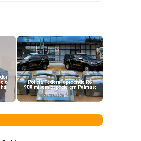
ador
poio
Polícia Federal apreende R$
nha
900 mil em espécie em Palmas;
29/07/2026
6:46 pm