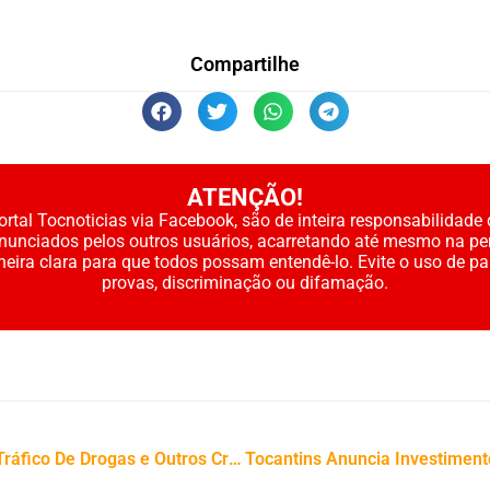
Compartilhe
ATENÇÃO!
rtal Tocnoticias via Facebook, são de inteira responsabilidade 
enunciados pelos outros usuários, acarretando até mesmo na pe
neira clara para que todos possam entendê-lo. Evite o uso de p
provas, discriminação ou difamação.
Polícia Civil Prende Dois Homens Por Tráfico De Drogas e Outros Crimes Em Xambioá