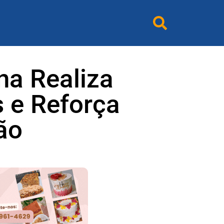
na Realiza
 e Reforça
ão