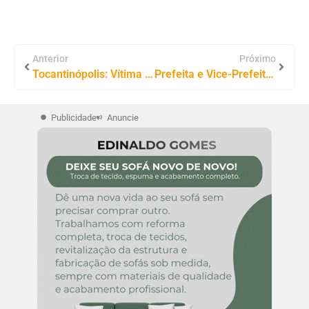
Anterior
Próximo
Tocantinópolis: Vítima de Feminicídio Relatou Medo em Áudios Antes de Ser Morta a Facadas
Prefeita e Vice-Prefeito de Praia Norte Têm Diplomas Cassados; Ex-prefeito Ho Che Min é Declarado Inelegível pela Justiça Eleitoral
Publicidade
Anuncie