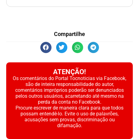
Compartilhe
ATENÇÃO!
Os comentários do Portal Tocnoticias via Facebook,
são de inteira responsabilidade do autor,
comentários impróprios poderão ser denunciados
pelos outros usuários, acarretando até mesmo na
perda da conta no Facebook.
Procure escrever de maneira clara para que todos
possam entendê-lo. Evite o uso de palavrões,
acusações sem provas, discriminação ou
difamação.