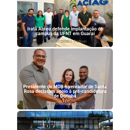
Iratã Abreu defende implantação de
campus da UFNT em Guaraí
31/07/2026
9:04 pm
Presidente do MDB e vereador de Santa
Rosa declaram apoio à pré-candidatura
de Dorinha
29/07/2026
6:53 pm