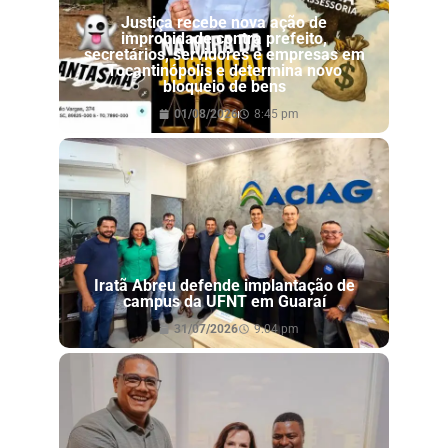
Justiça recebe nova ação de
improbidade contra prefeito,
secretários, servidores e empresas em
Tocantinópolis e determina novo
bloqueio de bens
01/08/2026
8:45 pm
Iratã Abreu defende implantação de
campus da UFNT em Guaraí
31/07/2026
9:04 pm