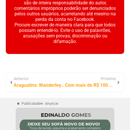
são de inteira responsabilidade do autor,
comentários impróprios poderão ser denunciados
pelos outros usuários, acarretando até mesmo na
perda da conta no Facebook.
Procure escrever de maneira clara para que todos
possam entendê-lo. Evite o uso de palavrões,
acusações sem provas, discriminação ou
difamação.
Anterior
Próximo
Araguatins: Wanderley Milhomem fortalece laços com Associação Mulheres Ribeirinhas na Ilha São Vicente
Com mais de R$ 100 milhões destinados para Gurupi, Professora Dorinha prestigia as comemorações de aniversário e visita circuito de obras pela cidade
Publicidade
Anuncie