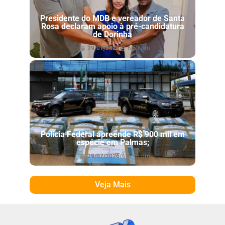
Presidente do MDB e vereador de Santa
Rosa declaram apoio à pré-candidatura
de Dorinha
29/07/2026
6:53 pm
Polícia Federal apreende R$ 900 mil em
espécie em Palmas;
29/07/2026
6:46 pm
Veja Mais