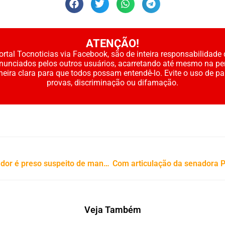
ATENÇÃO!
rtal Tocnoticias via Facebook, são de inteira responsabilidade 
enunciados pelos outros usuários, acarretando até mesmo na pe
neira clara para que todos possam entendê-lo. Evite o uso de p
provas, discriminação ou difamação.
Feminicídio em Sandolândia: Ex-vereador é preso suspeito de mandar matar técnica de enfermagem
Veja Também