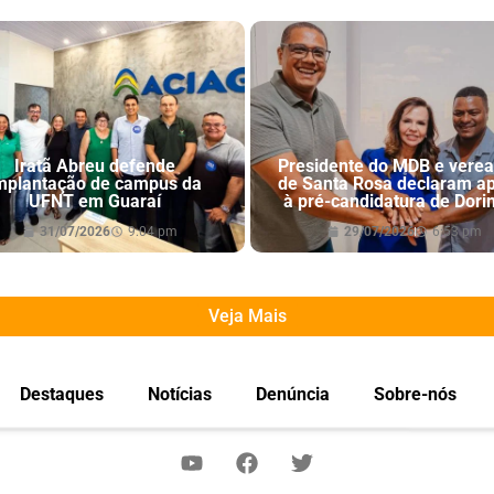
Iratã Abreu defende
Presidente do MDB e vere
mplantação de campus da
de Santa Rosa declaram a
UFNT em Guaraí
à pré-candidatura de Dori
31/07/2026
9:04 pm
29/07/2026
6:53 pm
Veja Mais
Destaques
Notícias
Denúncia
Sobre-nós