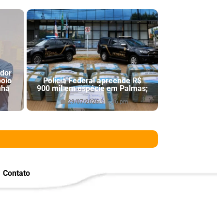
ador
poio
Polícia Federal apreende R$
nha
900 mil em espécie em Palmas;
29/07/2026
6:46 pm
Contato