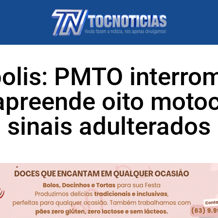
olis: PMTO interro
apreende oito moto
sinais adulterados