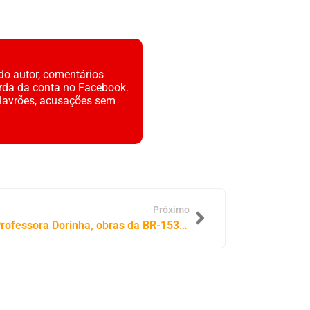
do autor, comentários
rda da conta no Facebook.
alavrões, acusações sem
Próximo
Com articulação da senadora Professora Dorinha, obras da BR-153 avançam em Gurupi