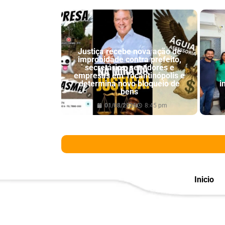
Justiça recebe nova ação de
improbidade contra prefeito,
secretários, servidores e
empresas em Tocantinópolis e
determina novo bloqueio de
i
bens
01/08/2026
8:45 pm
Inicio