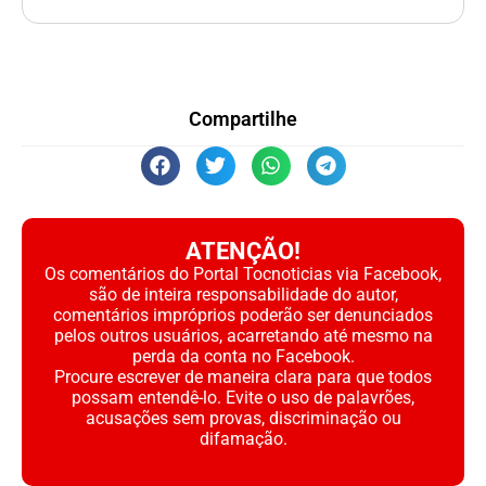
Compartilhe
ATENÇÃO!
Os comentários do Portal Tocnoticias via Facebook,
são de inteira responsabilidade do autor,
comentários impróprios poderão ser denunciados
pelos outros usuários, acarretando até mesmo na
perda da conta no Facebook.
Procure escrever de maneira clara para que todos
possam entendê-lo. Evite o uso de palavrões,
acusações sem provas, discriminação ou
difamação.