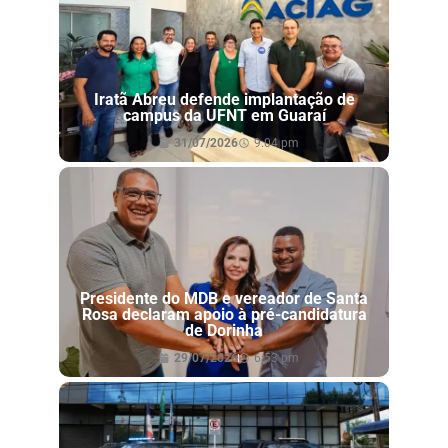
Iratã Abreu defende implantação de
campus da UFNT em Guaraí
31/07/2026
9:04 pm
Presidente do MDB e vereador de Santa
Rosa declaram apoio à pré-candidatura
de Dorinha
29/07/2026
6:53 pm