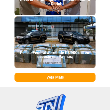
de Dorinha
29/07/2026
6:53 pm
Polícia Federal apreende R$ 900 mil em
espécie em Palmas;
29/07/2026
6:46 pm
Veja Mais