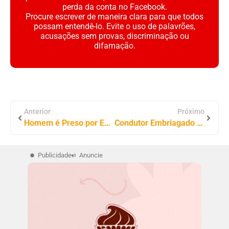
perda da conta no Facebook.
Procure escrever de maneira clara para que todos
possam entendê-lo. Evite o uso de palavrões,
acusações sem provas, discriminação ou
difamação.
Anterior
Próximo
Homem é Preso por Estelionato em Palmas ao Tentar Receber Produtos com Cartão Clonado
Condutor Embriagado é Preso Após Tentativa de Fuga na BR-010, em Campestre do Maranhão
Publicidade
Anuncie