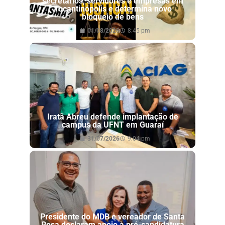
secretários, servidores e empresas em
Tocantinópolis e determina novo
bloqueio de bens
01/08/2026
8:45 pm
Iratã Abreu defende implantação de
campus da UFNT em Guaraí
31/07/2026
9:04 pm
Presidente do MDB e vereador de Santa
Rosa declaram apoio à pré-candidatura