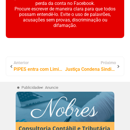
perda da conta no Facebook.
Procure escrever de maneira clara para que todos
possam entendê-lo. Evite o uso de palavrões,
acusações sem provas, discriminação ou
difamação.
Anterior
Próximo
PIPES entra com Liminar para Suspender Decreto que Limita o Uso de um dos Portos da Balsa em Tocantinópolis
Justiça Condena Sindicato por Cobrança Indevida após Ação da Defensoria Pública no Tocantins
Publicidade
Anuncie