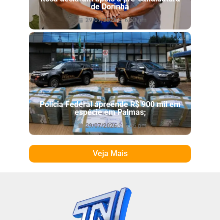
de Dorinha
29/07/2026
6:53 pm
Polícia Federal apreende R$ 900 mil em
espécie em Palmas;
29/07/2026
6:46 pm
Veja Mais