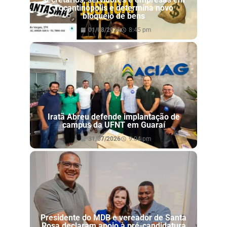
Tocantinópolis e determina novo
bloqueio de bens
01/08/2026
8:45 pm
Iratã Abreu defende implantação de
campus da UFNT em Guaraí
31/07/2026
9:04 pm
Presidente do MDB e vereador de Santa
Rosa declaram apoio à pré-candidatura