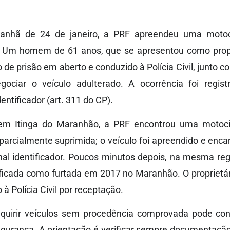
anhã de 24 de janeiro, a PRF apreendeu uma motoc
. Um homem de 61 anos, que se apresentou como proprie
e prisão em aberto e conduzido à Polícia Civil, junto
gociar o veículo adulterado. A ocorrência foi regis
entificador (art. 311 do CP).
em Itinga do Maranhão, a PRF encontrou uma motoci
rcialmente suprimida; o veículo foi apreendido e encam
nal identificador. Poucos minutos depois, na mesma reg
ntificada como furtada em 2017 no Maranhão. O proprietá
à Polícia Civil por receptação.
uirir veículos sem procedência comprovada pode conf
segurança. A orientação é verificar sempre documentação