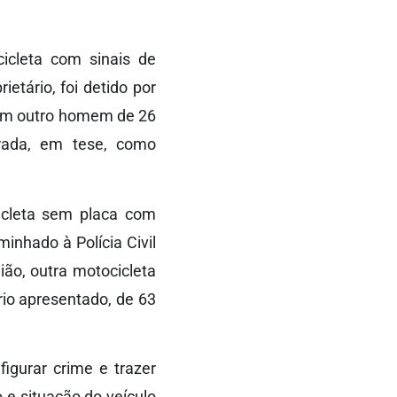
icleta com sinais de
tário, foi detido por
 com outro homem de 26
trada, em tese, como
cleta sem placa com
inhado à Polícia Civil
ião, outra motocicleta
rio apresentado, de 63
igurar crime e trazer
 e situação do veículo