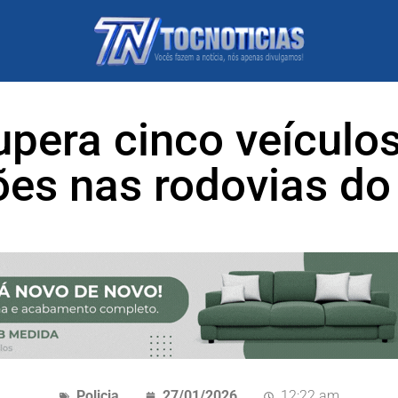
pera cinco veículo
ções nas rodovias d
Policia
27/01/2026
12:22 am