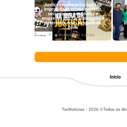
Justiça recebe nova ação de
improbidade contra prefeito,
secretários, servidores e
empresas em Tocantinópolis e
determina novo bloqueio de
i
bens
01/08/2026
8:45 pm
Inicio
TocNoticias - 2026 ©Todos os dir