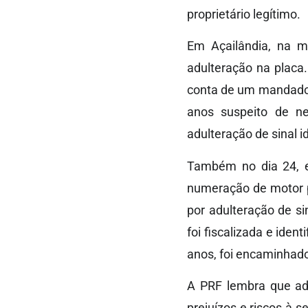
proprietário legítimo.
Em Açailândia, na m
adulteração na placa
conta de um mandado d
anos suspeito de ne
adulteração de sinal id
Também no dia 24, 
numeração de motor pa
por adulteração de si
foi fiscalizada e ide
anos, foi encaminhado 
A PRF lembra que adq
prejuízos e riscos à 