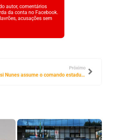
do autor, comentários
rda da conta no Facebook.
alavrões, acusações sem
Próximo
Ao lado de Dorinha, prefeita Josi Nunes assume o comando estadual do União Brasil Mulher