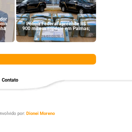
ador
poio
Polícia Federal apreende R$
nha
900 mil em espécie em Palmas;
29/07/2026
6:46 pm
Contato
nvolvido por:
Dionei Moreno