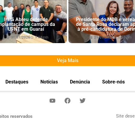
Iratã Abreu defende
Presidente do MDB e vere
mplantação de campus da
de Santa Rosa declaram a
UFNT em Guaraí
à pré-candidatura de Dori
31/07/2026
9:04 pm
29/07/2026
6:53 pm
Veja Mais
Destaques
Notícias
Denúncia
Sobre-nós
Site dese
eitos reservados