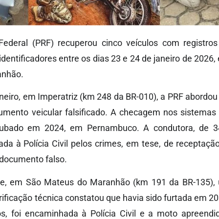
 Federal (PRF) recuperou cinco veículos com registros
identificadores entre os dias 23 e 24 de janeiro de 2026
anhão.
eiro, em Imperatriz (km 248 da BR-010), a PRF abordou
umento veicular falsificado. A checagem nos sistemas
roubado em 2024, em Pernambuco. A condutora, de 3
da à Polícia Civil pelos crimes, em tese, de receptação
e documento falso.
e, em São Mateus do Maranhão (km 191 da BR-135),
rificação técnica constatou que havia sido furtada em 20
s, foi encaminhada à Polícia Civil e a moto apreendid