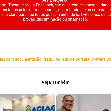
rtal Tocnoticias via Facebook, são de inteira responsabilidade 
enunciados pelos outros usuários, acarretando até mesmo na pe
neira clara para que todos possam entendê-lo. Evite o uso de p
provas, discriminação ou difamação.
PRF apreende esmeraldas transportadas com documentação irregular em Porto Nacional
Veja Também