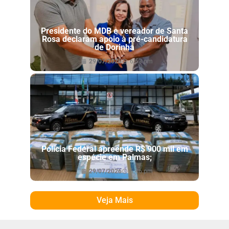
Presidente do MDB e vereador de Santa
Rosa declaram apoio à pré-candidatura
de Dorinha
29/07/2026
6:53 pm
Polícia Federal apreende R$ 900 mil em
espécie em Palmas;
29/07/2026
6:46 pm
Veja Mais