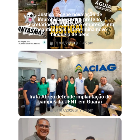
Justiça recebe nova ação de
improbidade contra prefeito,
secretários, servidores e empresas em
Tocantinópolis e determina novo
bloqueio de bens
01/08/2026
8:45 pm
Iratã Abreu defende implantação de
campus da UFNT em Guaraí
31/07/2026
9:04 pm