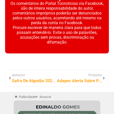
Os comentários do Portal Tocnoticias via Facebook,
são de inteira responsabilidade do autor,
comentários impróprios poderão ser denunciados
pelos outros usuários, acarretando até mesmo na
perda da conta no Facebook.
Procure escrever de maneira clara para que todos
possam entendê-lo. Evite o uso de palavrões,
acusações sem provas, discriminação ou
difamação.
Anterior
Próximo
Safra De Algodão 2024/25 Em Tocantins Avança Com Boas Condições Climáticas
Adapec Alerta Sobre Prazo Para Recadastramento De Estabelecimentos Agropecuários No Tocantins
Publicidade
Anuncie