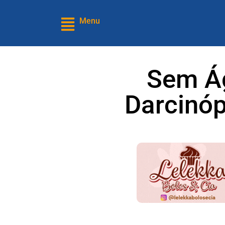
Menu
Sem Ág
Darcinóp