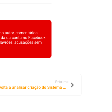
do autor, comentários
rda da conta no Facebook.
alavrões, acusações sem
Próximo
Aprovado na Câmara, Senado volta a analisar criação do Sistema Nacional de Educação; Professora Dorinha defende avanço histórico para a educação brasileira