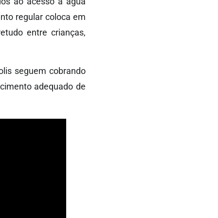
odos ao acesso à água
ento regular coloca em
etudo entre crianças,
polis seguem cobrando
tecimento adequado de