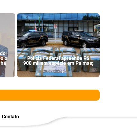
ador
poio
Polícia Federal apreende R$
nha
900 mil em espécie em Palmas;
29/07/2026
6:46 pm
Contato