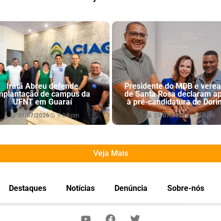
Iratã Abreu defende
Presidente do MDB e vere
mplantação de campus da
de Santa Rosa declaram a
UFNT em Guaraí
à pré-candidatura de Dori
31/07/2026
9:04 pm
29/07/2026
6:53 pm
Veja Mais
Destaques
Notícias
Denúncia
Sobre-nós