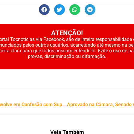
ATENÇÃO!
rtal Tocnoticias via Facebook, são de inteira responsabilidade 
enunciados pelos outros usuários, acarretando até mesmo na pe
neira clara para que todos possam entendê-lo. Evite o uso de p
provas, discriminação ou difamação.
Primeira-dama de Wanderlândia se Envolve em Confusão com Suposta Amante do Prefeito
Veja Também