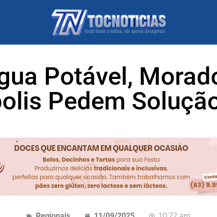
ua Potável, Morad
olis Pedem Soluçã
Regionais
11/09/2025
10:22 am