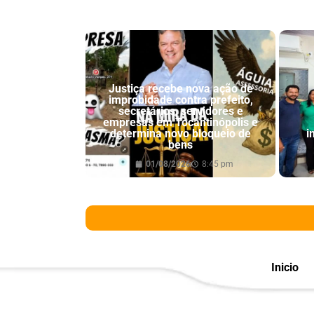
Justiça recebe nova ação de
improbidade contra prefeito,
secretários, servidores e
empresas em Tocantinópolis e
determina novo bloqueio de
i
bens
01/08/2026
8:45 pm
Inicio