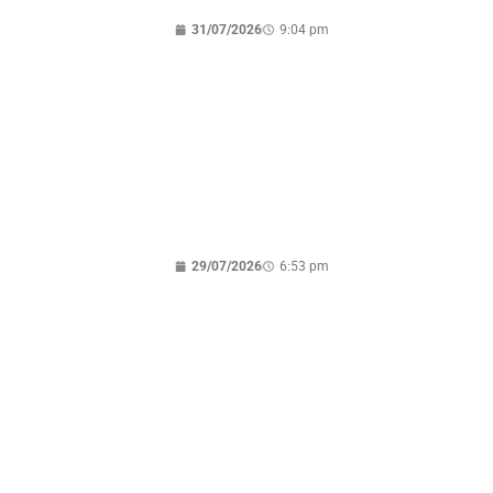
31/07/2026
9:04 pm
Presidente do MDB e vereador de Santa
Rosa declaram apoio à pré-candidatura
de Dorinha
29/07/2026
6:53 pm
Polícia Federal apreende R$ 900 mil em
espécie em Palmas;