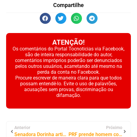
Compartilhe
ATENÇÃO!
Os comentários do Portal Tocnoticias via Facebook,
são de inteira responsabilidade do autor,
comentários impróprios poderão ser denunciados
pelos outros usuários, acarretando até mesmo na
perda da conta no Facebook.
Procure escrever de maneira clara para que todos
possam entendê-lo. Evite o uso de palavrões,
acusações sem provas, discriminação ou
difamação.
Anterior
Próximo
Senadora Dorinha articula caravana do microcrédito e reforça agenda de desenvolvimento regional para o Tocantins
PRF prende homem com mandado por homicídio durante fiscalização na BR-153, em Gurupi (TO)