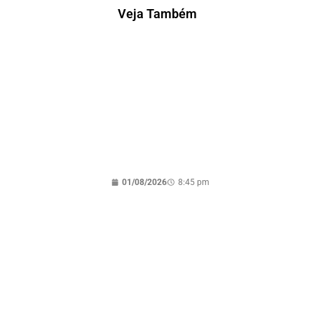
Veja Também
Justiça recebe nova ação de
improbidade contra prefeito,
secretários, servidores e empresas em
Tocantinópolis e determina novo
bloqueio de bens
01/08/2026
8:45 pm
Iratã Abreu defende implantação de
campus da UFNT em Guaraí