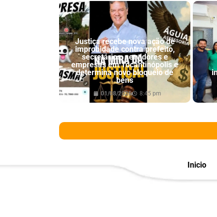
Justiça recebe nova ação de
improbidade contra prefeito,
secretários, servidores e
empresas em Tocantinópolis e
determina novo bloqueio de
i
bens
01/08/2026
8:45 pm
Inicio