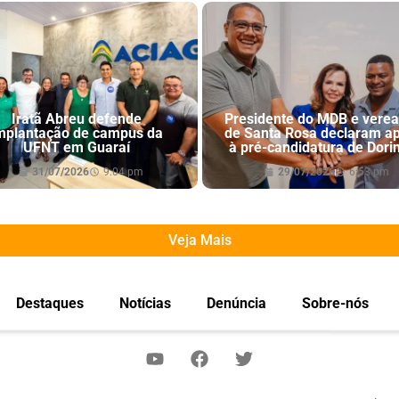
Iratã Abreu defende
Presidente do MDB e vere
mplantação de campus da
de Santa Rosa declaram a
UFNT em Guaraí
à pré-candidatura de Dori
31/07/2026
9:04 pm
29/07/2026
6:53 pm
Veja Mais
Destaques
Notícias
Denúncia
Sobre-nós