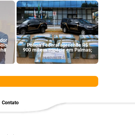
ador
poio
Polícia Federal apreende R$
nha
900 mil em espécie em Palmas;
29/07/2026
6:46 pm
Contato