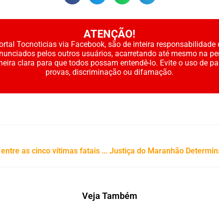
ATENÇÃO!
rtal Tocnoticias via Facebook, são de inteira responsabilidade 
enunciados pelos outros usuários, acarretando até mesmo na pe
neira clara para que todos possam entendê-lo. Evite o uso de p
provas, discriminação ou difamação.
Tragédia na TO-040: Três irmãs estão entre as cinco vítimas fatais de acidente
Veja Também