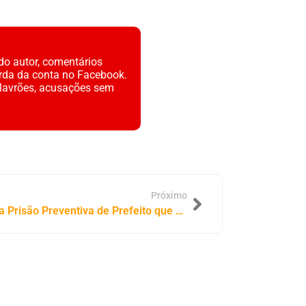
do autor, comentários
rda da conta no Facebook.
alavrões, acusações sem
Próximo
Justiça do Maranhão Determina Prisão Preventiva de Prefeito que Confessou Homicídio de Policial Militar