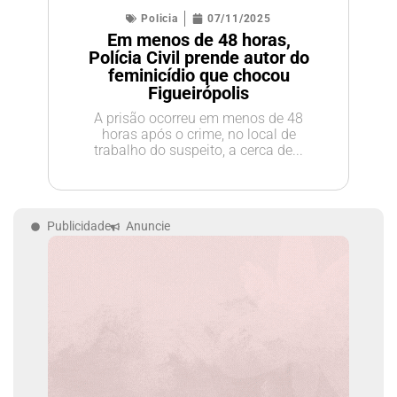
Policia
07/11/2025
Em menos de 48 horas,
Polícia Civil prende autor do
feminicídio que chocou
Figueirópolis
A prisão ocorreu em menos de 48
horas após o crime, no local de
trabalho do suspeito, a cerca de...
Publicidade
Anuncie