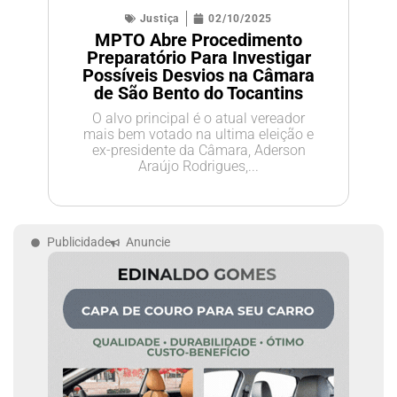
Justiça
02/10/2025
MPTO Abre Procedimento
Preparatório Para Investigar
Possíveis Desvios na Câmara
de São Bento do Tocantins
O alvo principal é o atual vereador
mais bem votado na ultima eleição e
ex-presidente da Câmara, Aderson
Araújo Rodrigues,...
Publicidade
Anuncie