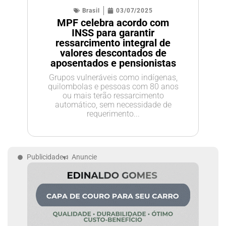
Brasil
03/07/2025
MPF celebra acordo com
INSS para garantir
ressarcimento integral de
valores descontados de
aposentados e pensionistas
Grupos vulneráveis como indígenas,
quilombolas e pessoas com 80 anos
ou mais terão ressarcimento
automático, sem necessidade de
requerimento...
Publicidade
Anuncie