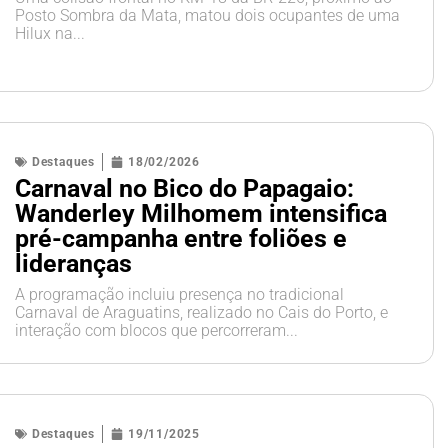
Posto Sombra da Mata, matou dois ocupantes de uma
Hilux na...
Destaques
18/02/2026
Carnaval no Bico do Papagaio:
Wanderley Milhomem intensifica
pré-campanha entre foliões e
lideranças
A programação incluiu presença no tradicional
Carnaval de Araguatins, realizado no Cais do Porto, e
interação com blocos que percorreram...
Destaques
19/11/2025