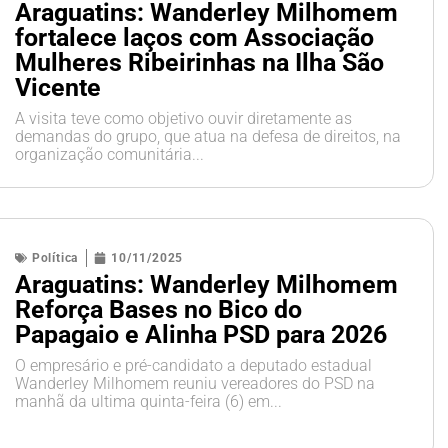
Araguatins: Wanderley Milhomem
fortalece laços com Associação
Mulheres Ribeirinhas na Ilha São
Vicente
A visita teve como objetivo ouvir diretamente as
demandas do grupo, que atua na defesa de direitos, na
organização comunitária...
Política
10/11/2025
Araguatins: Wanderley Milhomem
Reforça Bases no Bico do
Papagaio e Alinha PSD para 2026
O empresário e pré-candidato a deputado estadual
Wanderley Milhomem reuniu vereadores do PSD na
manhã da ultima quinta-feira (6) em...