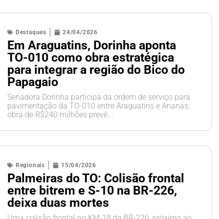
Destaques
24/04/2026
Em Araguatins, Dorinha aponta
TO-010 como obra estratégica
para integrar a região do Bico do
Papagaio
Senadora Dorinha participa da ordem de serviço para
pavimentação da TO-010 entre Araguatins e Ananás;
obra de R$240 milhões prevê...
Regionais
15/04/2026
Palmeiras do TO: Colisão frontal
entre bitrem e S-10 na BR-226,
deixa duas mortes
Uma colisão frontal no KM-18 da BR-226, próximo ao