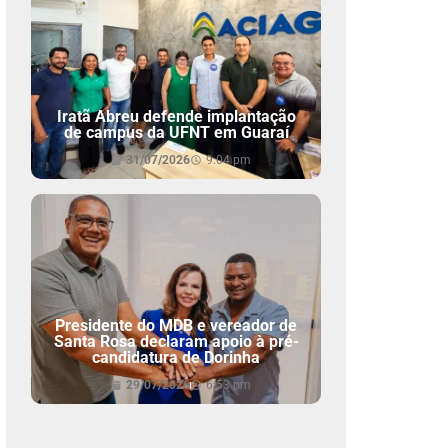
Iratã Abreu defende implantação
de campus da UFNT em Guaraí
31/07/2026
9:04 pm
Presidente do MDB e vereador de
Santa Rosa declaram apoio à pré-
candidatura de Dorinha
29/07/2026
6:53 pm