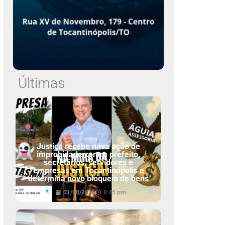
Últimas
Justiça recebe nova ação de
improbidade contra prefeito,
secretários, servidores e
empresas em Tocantinópolis e
determina novo bloqueio de bens
01/08/2026
8:45 pm