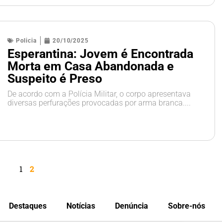
Policia
20/10/2025
Esperantina: Jovem é Encontrada
Morta em Casa Abandonada e
Suspeito é Preso
De acordo com a Polícia Militar, o corpo apresentava
diversas perfurações provocadas por arma branca....
1
2
Destaques
Notícias
Denúncia
Sobre-nós