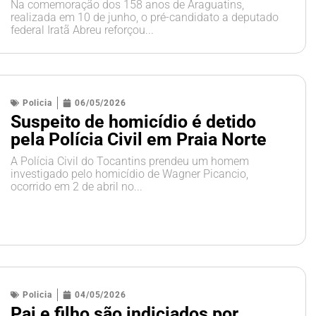
Na comemoração dos 158 anos de Araguatins,
realizada em 10 de junho, o pré-candidato a deputado
federal Iratã Abreu reforçou...
Policia
06/05/2026
Suspeito de homicídio é detido
pela Polícia Civil em Praia Norte
A Polícia Civil do Tocantins prendeu um homem
investigado pelo homicídio de Wagner Picancio,
ocorrido em 2 de abril no...
Policia
04/05/2026
Pai e filho são indiciados por