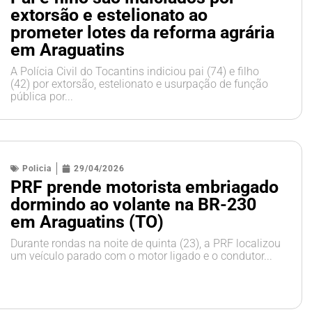
extorsão e estelionato ao
prometer lotes da reforma agrária
em Araguatins
A Polícia Civil do Tocantins indiciou pai (74) e filho
(42) por extorsão, estelionato e usurpação de função
pública por...
Policia
29/04/2026
PRF prende motorista embriagado
dormindo ao volante na BR-230
em Araguatins (TO)
Durante rondas na noite de quinta (23), a PRF localizou
um veículo parado com o motor ligado e o condutor...