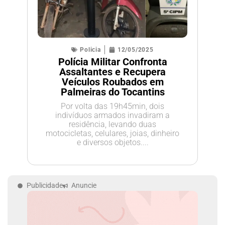
Policia
12/05/2025
Polícia Militar Confronta
Assaltantes e Recupera
Veículos Roubados em
Palmeiras do Tocantins
Por volta das 19h45min, dois
indivíduos armados invadiram a
residência, levando duas
motocicletas, celulares, joias, dinheiro
e diversos objetos....
Publicidade
Anuncie