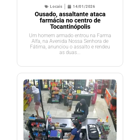
Locais
14/01/2026
Ousado, assaltante ataca
farmácia no centro de
Tocantinópolis
Um homem armado entrou na Farma
Alfa, na Avenida Nossa Senhora de
Fátima, anunciou o assalto e rendeu
as duas...