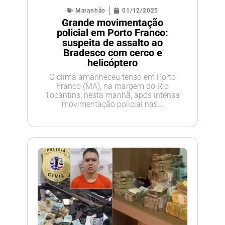
Maranhão
01/12/2025
Grande movimentação
policial em Porto Franco:
suspeita de assalto ao
Bradesco com cerco e
helicóptero
O clima amanheceu tenso em Porto
Franco (MA), na margem do Rio
Tocantins, nesta manhã, após intensa
movimentação policial nas...