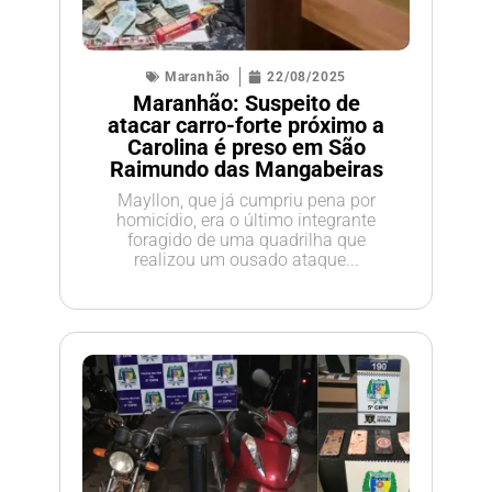
Maranhão
22/08/2025
Maranhão: Suspeito de
atacar carro-forte próximo a
Carolina é preso em São
Raimundo das Mangabeiras
Mayllon, que já cumpriu pena por
homicídio, era o último integrante
foragido de uma quadrilha que
realizou um ousado ataque...