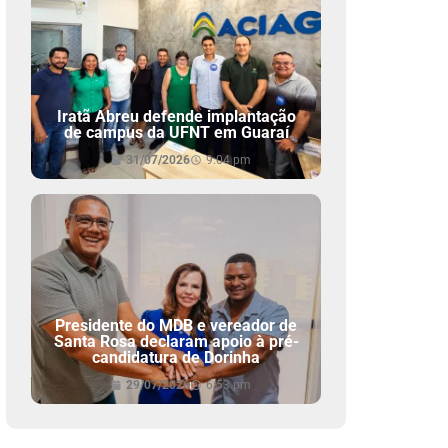
Iratã Abreu defende implantação
de campus da UFNT em Guaraí
31/07/2026
9:04 pm
Presidente do MDB e vereador de
Santa Rosa declaram apoio à pré-
candidatura de Dorinha
29/07/2026
6:53 pm