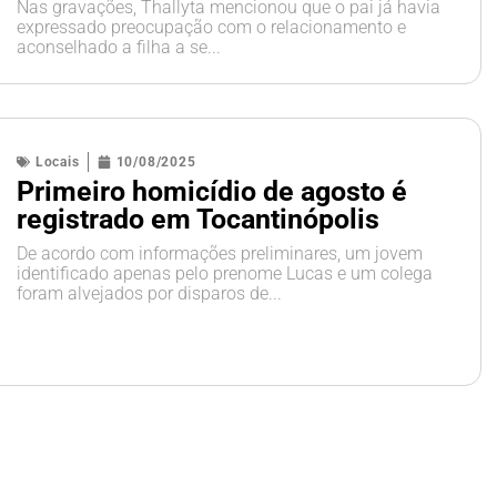
Nas gravações, Thallyta mencionou que o pai já havia
expressado preocupação com o relacionamento e
aconselhado a filha a se...
Locais
10/08/2025
Primeiro homicídio de agosto é
registrado em Tocantinópolis
De acordo com informações preliminares, um jovem
identificado apenas pelo prenome Lucas e um colega
foram alvejados por disparos de...