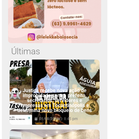
Últimas
Justiça recebe nova ação de
improbidade contra prefeito,
secretários, servidores e
empresas em Tocantinópolis e
determina novo bloqueio de bens
01/08/2026
8:45 pm