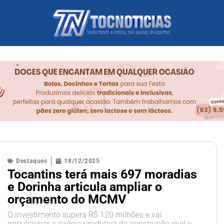
Destaques
18/12/2025
Tocantins terá mais 697 moradias
e Dorinha articula ampliar o
orçamento do MCMV
O investimento supera R$ 120 milhões e vai
impulsionar a cadeia produtiva da construção civil e