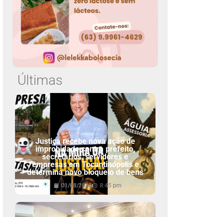
Últimas
Justiça recebe nova ação de
improbidade contra prefeito,
secretários, servidores e
empresas em Tocantinópolis e
determina novo bloqueio de bens
01/08/2026
8:45 pm