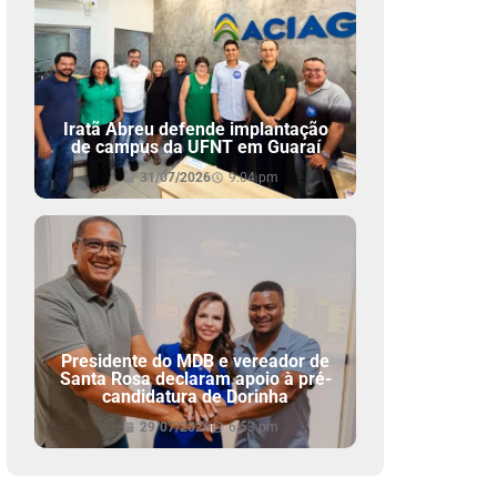
Iratã Abreu defende implantação
de campus da UFNT em Guaraí
31/07/2026
9:04 pm
Presidente do MDB e vereador de
Santa Rosa declaram apoio à pré-
candidatura de Dorinha
29/07/2026
6:53 pm