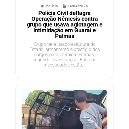
Policia
24/04/2026
Polícia Civil deflagra
Operação Nêmesis contra
grupo que usava agiotagem e
intimidação em Guaraí e
Palmas
Grupo teria usado estrutura do
Estado, armamento e prestígio dos
cargos para intimidar vítimas,
segundo investigação. Entre os
investigados estão...