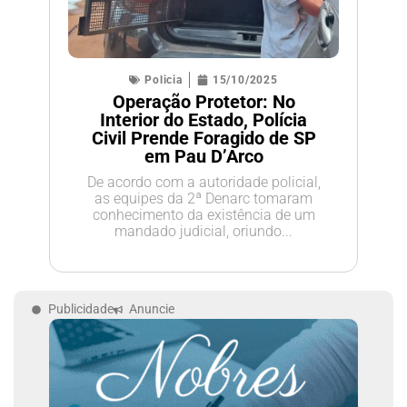
Policia
15/10/2025
Operação Protetor: No
Interior do Estado, Polícia
Civil Prende Foragido de SP
em Pau D’Arco
De acordo com a autoridade policial,
as equipes da 2ª Denarc tomaram
conhecimento da existência de um
mandado judicial, oriundo...
Publicidade
Anuncie