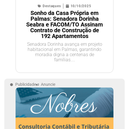
Destaques
10/10/2025
Sonho da Casa Própria em
Palmas: Senadora Dorinha
Seabra e FACOM/TO Assinam
Contrato de Construção de
192 Apartamentos
Senadora Dorinha avança em projeto
habitacional em Palmas, garantindo
moradia digna a centenas de
famílias....
Publicidade
Anuncie