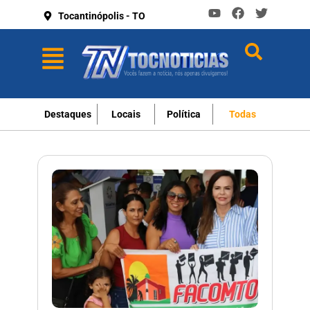
Tocantinópolis - TO
Destaques
Locais
Política
Todas