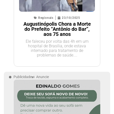
Regionais
23/10/2025
Augustinópolis Chora a Morte
do Prefeito “Antônio do Bar”,
aos 75 anos
Ele faleceu por volta das 4h em um
hospital de Brasília, onde estava
internado para tratamento de
problemas de saúde....
Publicidade
Anuncie