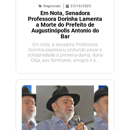
Regionais
23/10/2025
Em Nota, Senadora
Professora Dorinha Lamenta
a Morte do Prefeito de
Augustinópolis Antonio do
Bar
Em nota, a senadora Professora
Dorinha expressou profundo pesar e
solidariedade à primeira‑dama, dona
Deja, aos familiares, amigos e à...