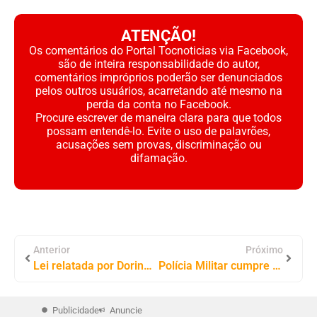
ATENÇÃO!
Os comentários do Portal Tocnoticias via Facebook,
são de inteira responsabilidade do autor,
comentários impróprios poderão ser denunciados
pelos outros usuários, acarretando até mesmo na
perda da conta no Facebook.
Procure escrever de maneira clara para que todos
possam entendê-lo. Evite o uso de palavrões,
acusações sem provas, discriminação ou
difamação.
Anterior
Próximo
Lei relatada por Dorinha cria bolsas e incentivos para formar mais professores no Brasil
Polícia Militar cumpre mandado de prisão durante patrulhamento em Aguiarnópolis
Publicidade
Anuncie