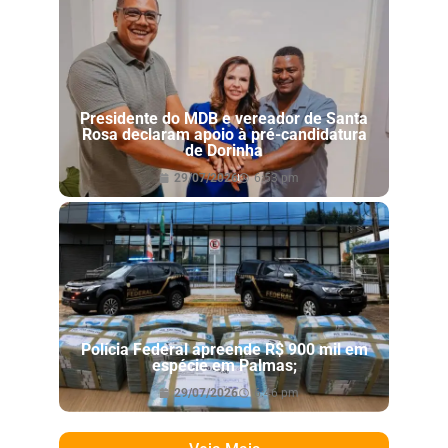
Presidente do MDB e vereador de Santa
Rosa declaram apoio à pré-candidatura
de Dorinha
29/07/2026
6:53 pm
Polícia Federal apreende R$ 900 mil em
espécie em Palmas;
29/07/2026
6:46 pm