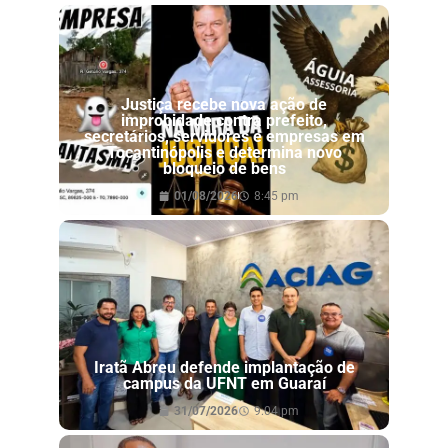
Justiça recebe nova ação de
improbidade contra prefeito,
secretários, servidores e empresas em
Tocantinópolis e determina novo
bloqueio de bens
01/08/2026
8:45 pm
Iratã Abreu defende implantação de
campus da UFNT em Guaraí
31/07/2026
9:04 pm