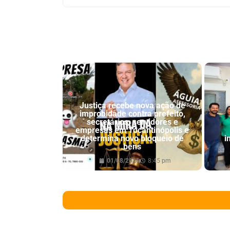
Justiça recebe nova ação de
improbidade contra prefeito,
secretários, servidores e
empresas em Tocantinópolis e
determina novo bloqueio de
i
bens
01/08/2026
8:45 pm