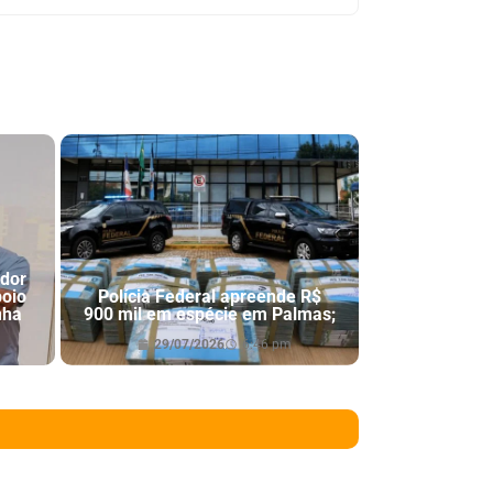
ador
poio
Polícia Federal apreende R$
nha
900 mil em espécie em Palmas;
29/07/2026
6:46 pm