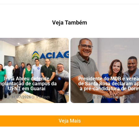
Veja Também
Iratã Abreu defende
Presidente do MDB e vere
mplantação de campus da
de Santa Rosa declaram a
UFNT em Guaraí
à pré-candidatura de Dori
31/07/2026
9:04 pm
29/07/2026
6:53 pm
Veja Mais