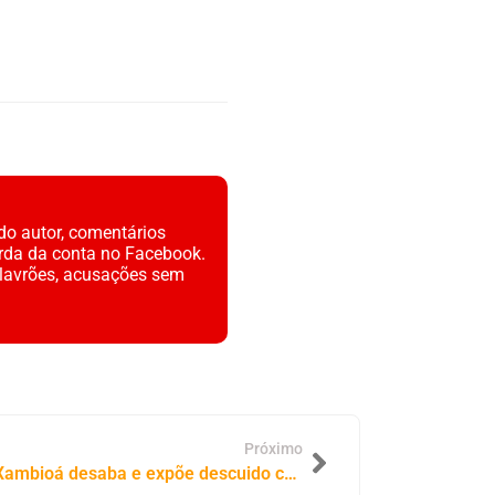
do autor, comentários
rda da conta no Facebook.
alavrões, acusações sem
Próximo
Cabeça do Cristo Redentor de Xambioá desaba e expõe descuido com patrimônio público