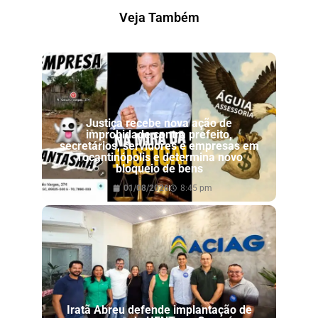
Veja Também
Justiça recebe nova ação de
improbidade contra prefeito,
secretários, servidores e empresas em
Tocantinópolis e determina novo
bloqueio de bens
01/08/2026
8:45 pm
Iratã Abreu defende implantação de