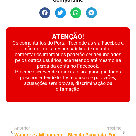
ATENÇÃO!
Os comentários do Portal Tocnoticias via Facebook,
são de inteira responsabilidade do autor,
comentários impróprios poderão ser denunciados
pelos outros usuários, acarretando até mesmo na
perda da conta no Facebook.
Procure escrever de maneira clara para que todos
possam entendê-lo. Evite o uso de palavrões,
acusações sem provas, discriminação ou
difamação.
Anterior
Próximo
Wanderley Milhomem desponta como liderança promissora para a Assembleia Legislativa do Tocantins nas eleições de 2026
Bico do Papagaio: Em encontro com vereadores, Dorinha reforça que políticas públicas sólidas começam na base