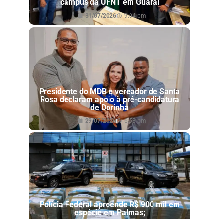
campus da UFNT em Guaraí
31/07/2026
9:04 pm
Presidente do MDB e vereador de Santa
Rosa declaram apoio à pré-candidatura
de Dorinha
29/07/2026
6:53 pm
Polícia Federal apreende R$ 900 mil em
espécie em Palmas;