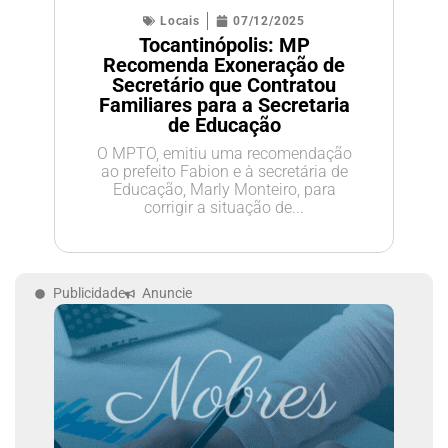
Locais
07/12/2025
Tocantinópolis: MP
Recomenda Exoneração de
Secretário que Contratou
Familiares para a Secretaria
de Educação
O MPTO, emitiu uma recomendação
ao prefeito Fabion e à secretária de
Educação, Marly Monteiro, para
corrigir a situação de...
Publicidade
Anuncie