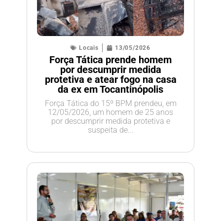
Locais
13/05/2026
Força Tática prende homem
por descumprir medida
protetiva e atear fogo na casa
da ex em Tocantinópolis
Força Tática do 15º BPM prendeu, em
12/05/2026, um homem de 25 anos
por descumprir medida protetiva e
suspeita de...