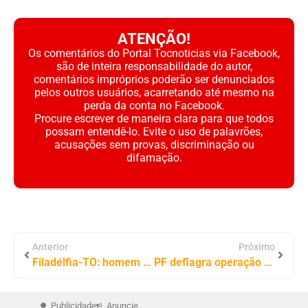
ATENÇÃO!
Os comentários do Portal Tocnoticias via Facebook,
são de inteira responsabilidade do autor,
comentários impróprios poderão ser denunciados
pelos outros usuários, acarretando até mesmo na
perda da conta no Facebook.
Procure escrever de maneira clara para que todos
possam entendê-lo. Evite o uso de palavrões,
acusações sem provas, discriminação ou
difamação.
Anterior
Próximo
Filadélfia-TO: homem é preso por violência doméstica e posse ilegal de armas de fogo
PF deflagra operação contra grupo envolvido em extração e venda ilegal de ouro e pedras preciosas
Publicidade
Anuncie