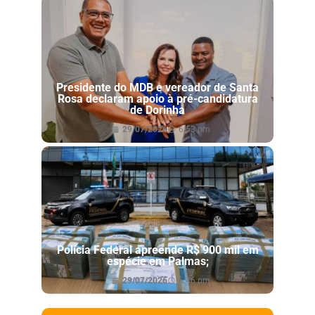
Presidente do MDB e vereador de Santa
Rosa declaram apoio à pré-candidatura
de Dorinha
29/07/2026
6:53 pm
Polícia Federal apreende R$ 900 mil em
espécie em Palmas;
29/07/2026
6:46 pm