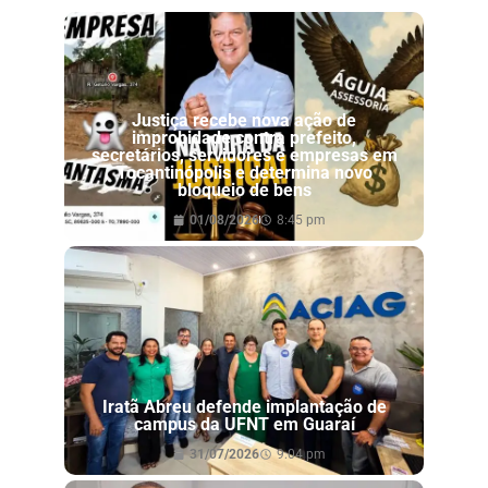
Justiça recebe nova ação de
improbidade contra prefeito,
secretários, servidores e empresas em
Tocantinópolis e determina novo
bloqueio de bens
01/08/2026
8:45 pm
Iratã Abreu defende implantação de
campus da UFNT em Guaraí
31/07/2026
9:04 pm