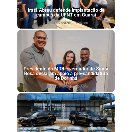
Iratã Abreu defende implantação de
campus da UFNT em Guaraí
31/07/2026
9:04 pm
Presidente do MDB e vereador de Santa
Rosa declaram apoio à pré-candidatura
de Dorinha
29/07/2026
6:53 pm