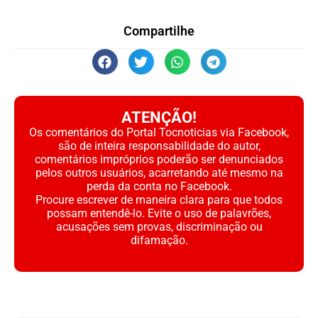
Compartilhe
ATENÇÃO!
Os comentários do Portal Tocnoticias via Facebook,
são de inteira responsabilidade do autor,
comentários impróprios poderão ser denunciados
pelos outros usuários, acarretando até mesmo na
perda da conta no Facebook.
Procure escrever de maneira clara para que todos
possam entendê-lo. Evite o uso de palavrões,
acusações sem provas, discriminação ou
difamação.