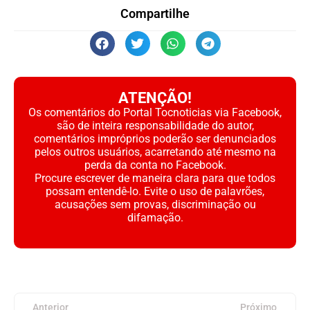
Compartilhe
ATENÇÃO!
Os comentários do Portal Tocnoticias via Facebook,
são de inteira responsabilidade do autor,
comentários impróprios poderão ser denunciados
pelos outros usuários, acarretando até mesmo na
perda da conta no Facebook.
Procure escrever de maneira clara para que todos
possam entendê-lo. Evite o uso de palavrões,
acusações sem provas, discriminação ou
difamação.
Anterior
Próximo