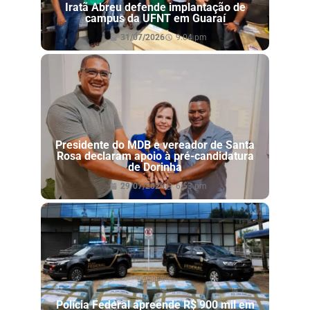
Iratã Abreu defende implantação de
campus da UFNT em Guaraí
31/07/2026
9:04 pm
Presidente do MDB e vereador de Santa
Rosa declaram apoio à pré-candidatura
de Dorinha
29/07/2026
6:53 pm
Polícia Federal apreende R$ 900 mil em