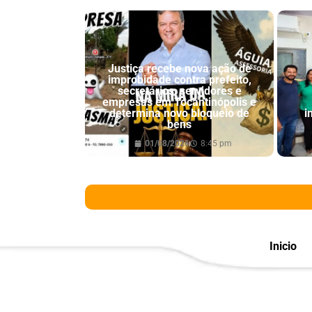
Justiça recebe nova ação de
improbidade contra prefeito,
secretários, servidores e
empresas em Tocantinópolis e
determina novo bloqueio de
i
bens
01/08/2026
8:45 pm
Inicio