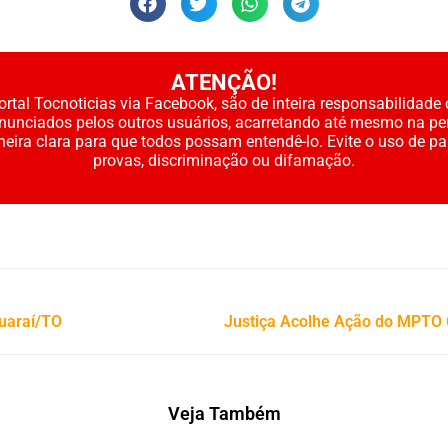
ATENÇÃO!
rtal Tocnoticias via Facebook, são de inteira responsabilidade 
enunciados pelos outros usuários, acarretando até mesmo na pe
neira clara para que todos possam entendê-lo. Evite o uso de p
provas, discriminação ou difamação.
uaraí/TO
Veja Também