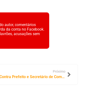
do autor, comentários
rda da conta no Facebook.
alavrões, acusações sem
Próximo
Justiça Acolhe Ação do MPTO Contra Prefeito e Secretário de Comunicação por Supostas Irregularidades em Oliveira de Fátima