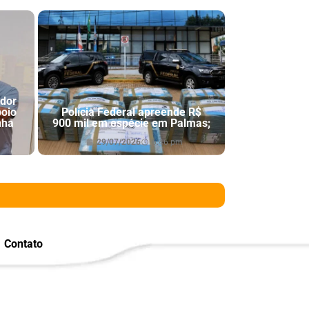
ador
poio
Polícia Federal apreende R$
nha
900 mil em espécie em Palmas;
29/07/2026
6:46 pm
Contato