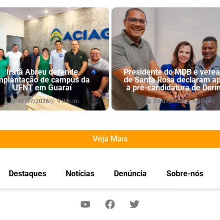
Iratã Abreu defende
Presidente do MDB e vere
mplantação de campus da
de Santa Rosa declaram a
UFNT em Guaraí
à pré-candidatura de Dori
31/07/2026
9:04 pm
29/07/2026
6:53 pm
Veja Mais
Destaques
Notícias
Denúncia
Sobre-nós