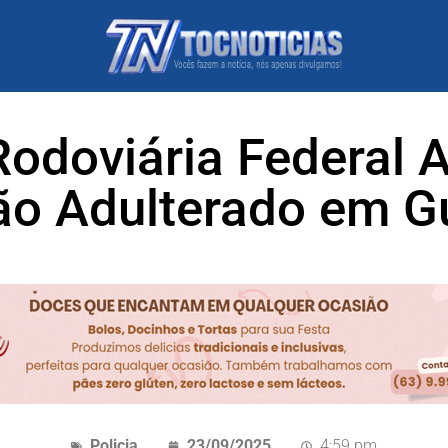
Rodoviária Federal
o Adulterado em G
Policia
23/09/2025
4:59 pm