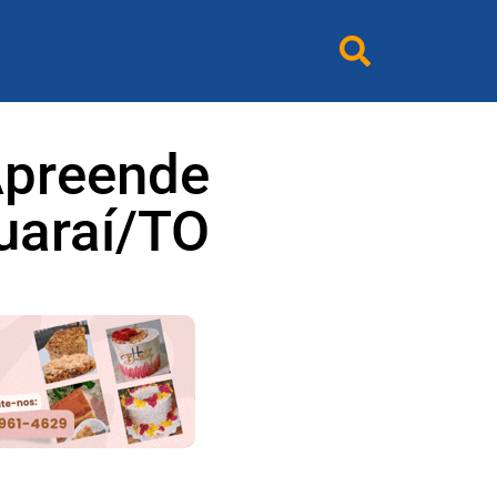
 Apreende
uaraí/TO