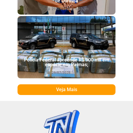
de Dorinha
29/07/2026
6:53 pm
Polícia Federal apreende R$ 900 mil em
espécie em Palmas;
29/07/2026
6:46 pm
Veja Mais