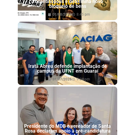
Tocantinópolis e determina novo
bloqueio de bens
01/08/2026
8:45 pm
Iratã Abreu defende implantação de
campus da UFNT em Guaraí
31/07/2026
9:04 pm
Presidente do MDB e vereador de Santa
Rosa declaram apoio à pré-candidatura