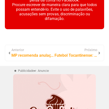
perda da conta no Facebook.
Procure escrever de maneira clara para que todos
possam entendê-lo. Evite o uso de palavrões,
acusações sem provas, discriminação ou
difamação.
Anterior
Próximo
MP recomenda anulação de contrato milionário da Câmara de Alvorada
Futebol Tocantinense: Tiba acusa “complô” contra União A.C. e diz que diretoria do Tocantinópolis matou sonho de meninos do Sub-20 por conta de um acordo
Publicidade
Anuncie