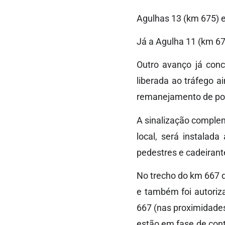
Agulhas 13 (km 675) e
Já a Agulha 11 (km 67
Outro avanço já conc
liberada ao tráfego 
remanejamento de pos
A sinalização comple
local, será instalad
pedestres e cadeirant
No trecho do km 667 
e também foi autoriz
667 (nas proximidades
estão em fase de cont