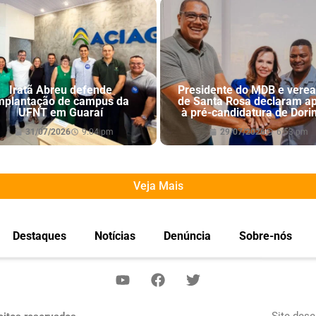
Iratã Abreu defende
Presidente do MDB e vere
mplantação de campus da
de Santa Rosa declaram a
UFNT em Guaraí
à pré-candidatura de Dori
31/07/2026
9:04 pm
29/07/2026
6:53 pm
Veja Mais
Destaques
Notícias
Denúncia
Sobre-nós
Site dese