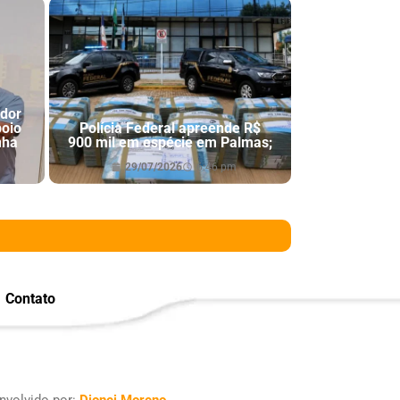
ador
poio
Polícia Federal apreende R$
nha
900 mil em espécie em Palmas;
29/07/2026
6:46 pm
Contato
nvolvido por:
Dionei Moreno