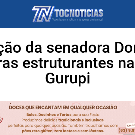
ção da senadora Do
ras estruturantes n
Gurupi