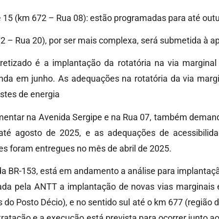
 15 (km 672 – Rua 08): estão programadas para até out
2 – Rua 20), por ser mais complexa, será submetida à 
retizado é a implantação da rotatória na via marginal 
ainda em junho. As adequações na rotatória da via marg
tes de energia
mentar na Avenida Sergipe e na Rua 07, também dema
a até agosto de 2025, e as adequações de acessibilid
es foram entregues no mês de abril de 2025.
da BR-153, está em andamento a análise para implantaçã
ada pela ANTT a implantação de novas vias marginais
 do Posto Décio), e no sentido sul até o km 677 (região 
ratação e a execução está prevista para ocorrer junto 