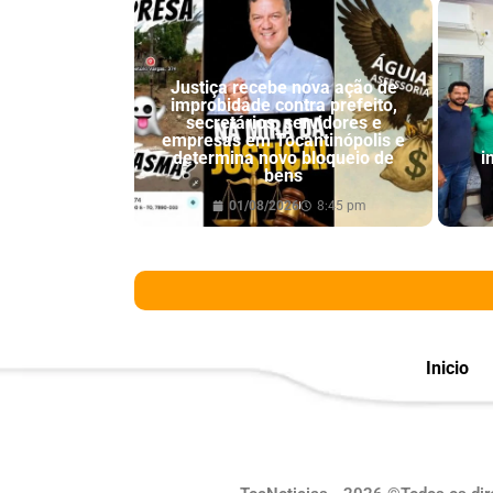
Justiça recebe nova ação de
improbidade contra prefeito,
secretários, servidores e
empresas em Tocantinópolis e
determina novo bloqueio de
i
bens
01/08/2026
8:45 pm
Inicio