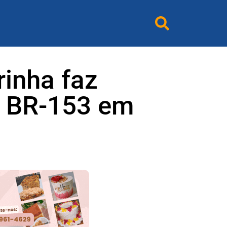
rinha faz
a BR-153 em