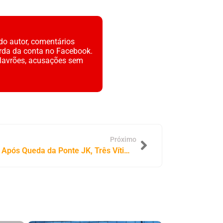
do autor, comentários
rda da conta no Facebook.
alavrões, acusações sem
Próximo
Tragédia sem Fim: Sete Meses Após Queda da Ponte JK, Três Vítimas Ainda Estão Desaparecidas