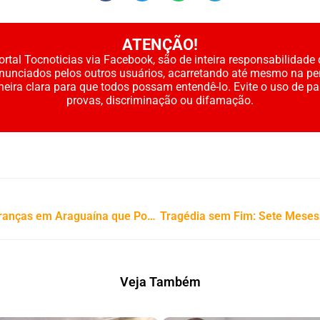
ATENÇÃO!
rtal Tocnoticias via Facebook, são de inteira responsabilidade 
enunciados pelos outros usuários, acarretando até mesmo na pe
neira clara para que todos possam entendê-lo. Evite o uso de p
provas, discriminação ou difamação.
Eleições 2026: Movimentação de Lideranças em Araguaína que Podem Influenciar na Política do Estado
Veja Também