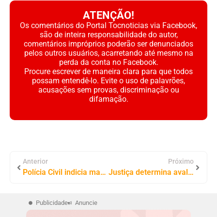
ATENÇÃO!
Os comentários do Portal Tocnoticias via Facebook,
são de inteira responsabilidade do autor,
comentários impróprios poderão ser denunciados
pelos outros usuários, acarretando até mesmo na
perda da conta no Facebook.
Procure escrever de maneira clara para que todos
possam entendê-lo. Evite o uso de palavrões,
acusações sem provas, discriminação ou
difamação.
Anterior
Próximo
Polícia Civil indicia marido por feminicídio de merendeira em Araguaína; suspeito está foragido
Justiça determina avaliação de fazendas do Prefeito Fabion em ação de improbidade de R$ 5,1 milhões Envolvendo o Tocantinópolis Esporte Clube
Publicidade
Anuncie