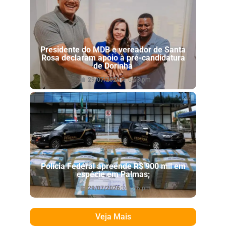
Presidente do MDB e vereador de Santa
Rosa declaram apoio à pré-candidatura
de Dorinha
29/07/2026
6:53 pm
Polícia Federal apreende R$ 900 mil em
espécie em Palmas;
29/07/2026
6:46 pm
Veja Mais