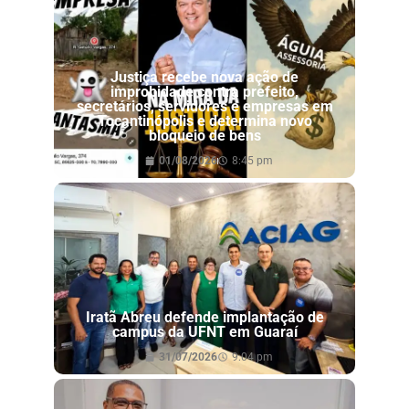
Justiça recebe nova ação de
improbidade contra prefeito,
secretários, servidores e empresas em
Tocantinópolis e determina novo
bloqueio de bens
01/08/2026
8:45 pm
Iratã Abreu defende implantação de
campus da UFNT em Guaraí
31/07/2026
9:04 pm