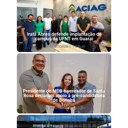
Iratã Abreu defende implantação de
campus da UFNT em Guaraí
31/07/2026
9:04 pm
Presidente do MDB e vereador de Santa
Rosa declaram apoio à pré-candidatura
de Dorinha
29/07/2026
6:53 pm