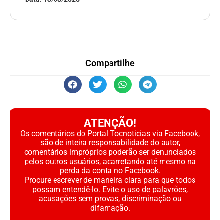
Compartilhe
ATENÇÃO!
Os comentários do Portal Tocnoticias via Facebook,
são de inteira responsabilidade do autor,
comentários impróprios poderão ser denunciados
pelos outros usuários, acarretando até mesmo na
perda da conta no Facebook.
Procure escrever de maneira clara para que todos
possam entendê-lo. Evite o uso de palavrões,
acusações sem provas, discriminação ou
difamação.