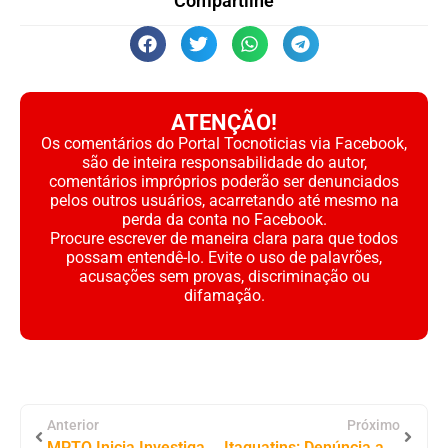
Compartilhe
ATENÇÃO!
Os comentários do Portal Tocnoticias via Facebook,
são de inteira responsabilidade do autor,
comentários impróprios poderão ser denunciados
pelos outros usuários, acarretando até mesmo na
perda da conta no Facebook.
Procure escrever de maneira clara para que todos
possam entendê-lo. Evite o uso de palavrões,
acusações sem provas, discriminação ou
difamação.
Anterior
Próximo
MPTO Inicia Investigação Contra o Vereador Carlos Alexandre por Acumulação de Cargos e Nepotismo em Lagoa da Confusão
Itaguatins: Denúncia ao MPTO Aponta Improbidade Administrativa e Nepotismo na Secretaria de Saúde