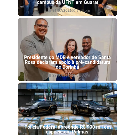
campus da UFNT em Guaraí
31/07/2026
9:04 pm
Presidente do MDB e vereador de Santa
Rosa declaram apoio à pré-candidatura
de Dorinha
29/07/2026
6:53 pm
Polícia Federal apreende R$ 900 mil em
espécie em Palmas;