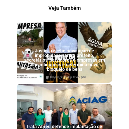
Veja Também
Justiça recebe nova ação de
improbidade contra prefeito,
secretários, servidores e empresas em
Tocantinópolis e determina novo
bloqueio de bens
01/08/2026
8:45 pm
Iratã Abreu defende implantação de