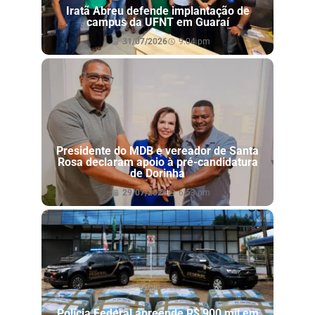
Iratã Abreu defende implantação de
campus da UFNT em Guaraí
31/07/2026
9:04 pm
Presidente do MDB e vereador de Santa
Rosa declaram apoio à pré-candidatura
de Dorinha
29/07/2026
6:53 pm
Polícia Federal apreende R$ 900 mil em