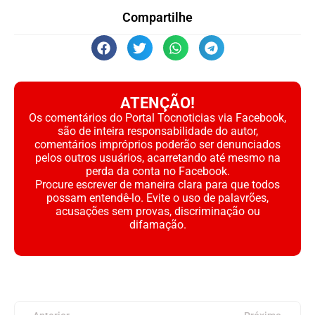
Compartilhe
ATENÇÃO!
Os comentários do Portal Tocnoticias via Facebook,
são de inteira responsabilidade do autor,
comentários impróprios poderão ser denunciados
pelos outros usuários, acarretando até mesmo na
perda da conta no Facebook.
Procure escrever de maneira clara para que todos
possam entendê-lo. Evite o uso de palavrões,
acusações sem provas, discriminação ou
difamação.