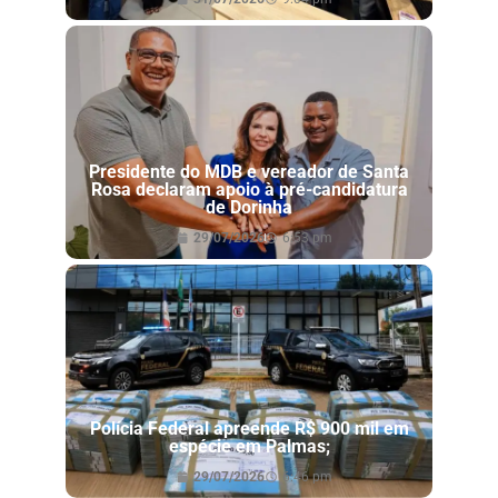
Presidente do MDB e vereador de Santa
Rosa declaram apoio à pré-candidatura
de Dorinha
29/07/2026
6:53 pm
Polícia Federal apreende R$ 900 mil em
espécie em Palmas;
29/07/2026
6:46 pm