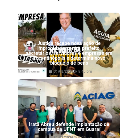
Justiça recebe nova ação de
improbidade contra prefeito,
secretários, servidores e empresas em
Tocantinópolis e determina novo
bloqueio de bens
01/08/2026
8:45 pm
Iratã Abreu defende implantação de
campus da UFNT em Guaraí
31/07/2026
9:04 pm