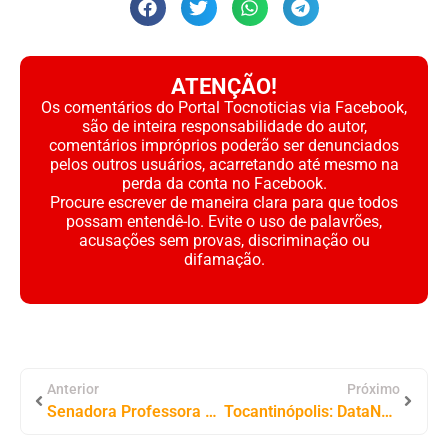
ATENÇÃO!
Os comentários do Portal Tocnoticias via Facebook,
são de inteira responsabilidade do autor,
comentários impróprios poderão ser denunciados
pelos outros usuários, acarretando até mesmo na
perda da conta no Facebook.
Procure escrever de maneira clara para que todos
possam entendê-lo. Evite o uso de palavrões,
acusações sem provas, discriminação ou
difamação.
Anterior
Próximo
Senadora Professora Dorinha defende retorno de Eduardo Siqueira ao cargo de prefeito e rechaça especulações
Tocantinópolis: DataNet Conclui Instalação de Fibra Óptica em 100% do Povoado Genipapo