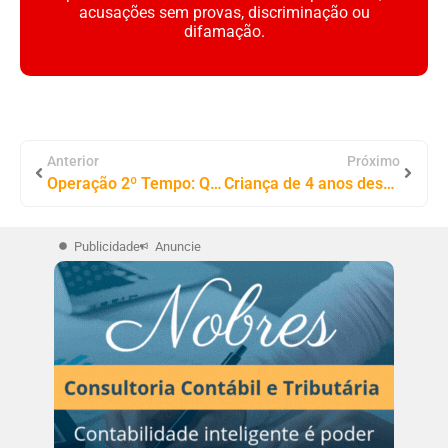
acusações sem provas, discriminação ou
difamação.
Anterior
Próximo
Operação 2º Tempo: Quase R$ 3 milhões passaram pela conta pessoal do atual presidente do Tocantinópolis Leandro Pereira
Criança de 4 anos desaparece no Rio Tocantins na Orla de Tocantinópolis
Publicidade
Anuncie