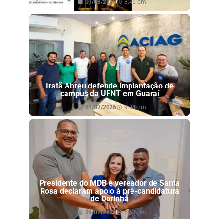
01/08/2026
8:45 pm
Iratã Abreu defende implantação de
campus da UFNT em Guaraí
31/07/2026
9:04 pm
Presidente do MDB e vereador de Santa
Rosa declaram apoio à pré-candidatura
de Dorinha
29/07/2026
6:53 pm