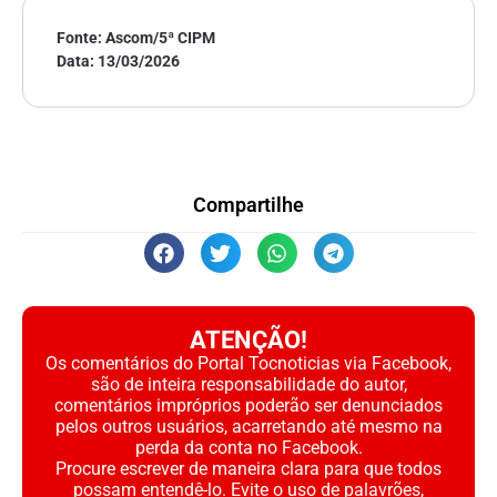
Fonte: Ascom/5ª CIPM
Data:
13/03/2026
Compartilhe
ATENÇÃO!
Os comentários do Portal Tocnoticias via Facebook,
são de inteira responsabilidade do autor,
comentários impróprios poderão ser denunciados
pelos outros usuários, acarretando até mesmo na
perda da conta no Facebook.
Procure escrever de maneira clara para que todos
possam entendê-lo. Evite o uso de palavrões,