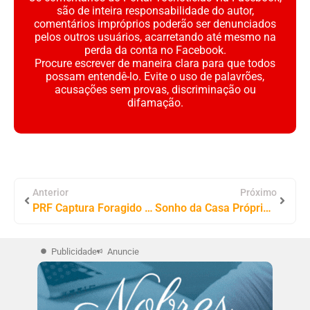
são de inteira responsabilidade do autor,
comentários impróprios poderão ser denunciados
pelos outros usuários, acarretando até mesmo na
perda da conta no Facebook.
Procure escrever de maneira clara para que todos
possam entendê-lo. Evite o uso de palavrões,
acusações sem provas, discriminação ou
difamação.
Anterior
Próximo
PRF Captura Foragido em Ônibus Interestadual em Guaraí/TO
Sonho da Casa Própria em Palmas: Senadora Dorinha Seabra e FACOM/TO Assinam Contrato de Construção de 192 Apartamentos
Publicidade
Anuncie