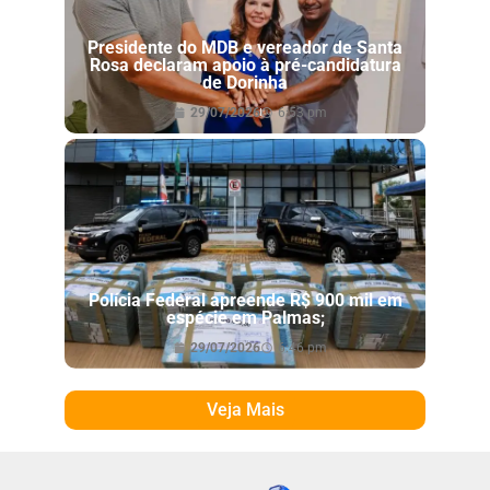
Presidente do MDB e vereador de Santa
Rosa declaram apoio à pré-candidatura
de Dorinha
29/07/2026
6:53 pm
Polícia Federal apreende R$ 900 mil em
espécie em Palmas;
29/07/2026
6:46 pm
Veja Mais