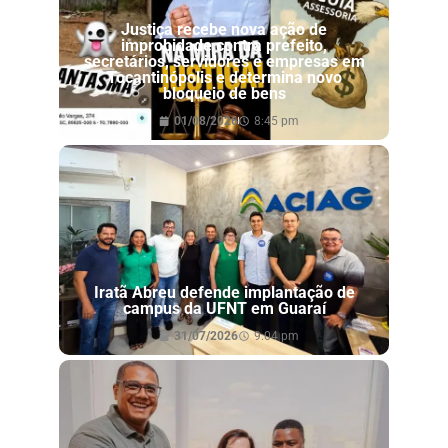
Justiça recebe nova ação de
improbidade contra prefeito,
secretários, servidores e empresas em
Tocantinópolis e determina novo
bloqueio de bens
01/08/2026
8:45 pm
Iratã Abreu defende implantação de
campus da UFNT em Guaraí
31/07/2026
9:04 pm