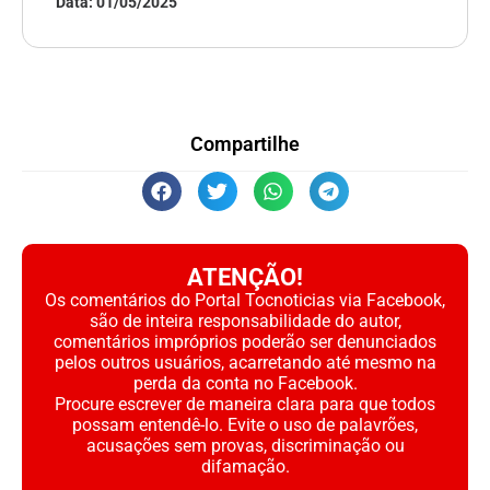
Data:
01/05/2025
Compartilhe
ATENÇÃO!
Os comentários do Portal Tocnoticias via Facebook,
são de inteira responsabilidade do autor,
comentários impróprios poderão ser denunciados
pelos outros usuários, acarretando até mesmo na
perda da conta no Facebook.
Procure escrever de maneira clara para que todos
possam entendê-lo. Evite o uso de palavrões,
acusações sem provas, discriminação ou
difamação.