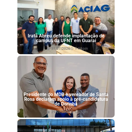
Iratã Abreu defende implantação de
campus da UFNT em Guaraí
31/07/2026
9:04 pm
Presidente do MDB e vereador de Santa
Rosa declaram apoio à pré-candidatura
de Dorinha
29/07/2026
6:53 pm