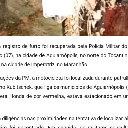
egistro de furto foi recuperada pela Polícia Militar 
 (07), na cidade de Aguiarnópolis, no norte do Tocantins
r na cidade de Imperatriz, no Maranhão.
ções da PM, a motocicleta foi localizada durante patru
no Kubitschek, que liga os municípios de Aguiarnópolis (
leta Honda de cor vermelha, estava estacionado em u
ô
m diligências nas proximidades na tentativa de localizar
uém foi encontrado. Em seguida, os militares consul