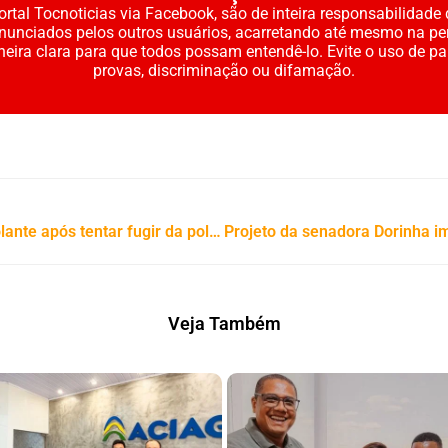
rtal Tocnoticias via Facebook, são de inteira responsabilidade 
enunciados pelos outros usuários, acarretando até mesmo na pe
neira clara para que todos possam entendê-lo. Evite o uso de p
provas, discriminação ou difamação.
Homem é preso por embriaguez ao volante após tentar fugir da polícia em Tocantinópolis
Veja Também