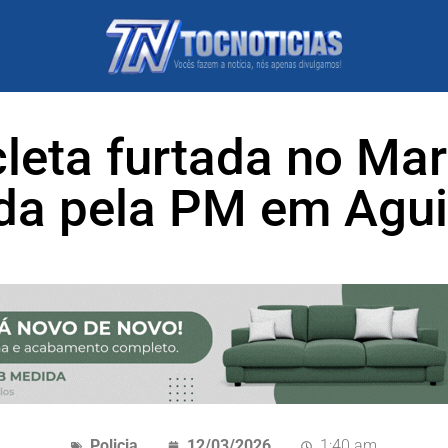
leta furtada no Ma
da pela PM em Agui
Policia
12/03/2026
1:40 am