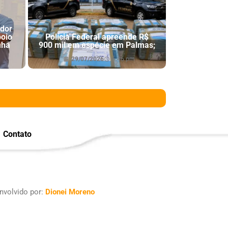
ador
poio
Polícia Federal apreende R$
nha
900 mil em espécie em Palmas;
29/07/2026
6:46 pm
Contato
nvolvido por:
Dionei Moreno