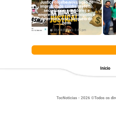
Justiça recebe nova ação de
improbidade contra prefeito,
secretários, servidores e
empresas em Tocantinópolis e
determina novo bloqueio de
i
bens
01/08/2026
8:45 pm
Inicio
TocNoticias - 2026 ©Todos os dir