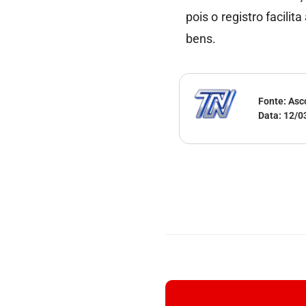
pois o registro facil
bens.
Fonte: As
Data:
12/0