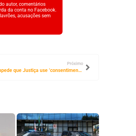
do autor, comentários
rda da conta no Facebook.
alavrões, acusações sem
Próximo
Projeto da senadora Dorinha impede que Justiça use ‘consentimento’ para absolver acusados de crimes de estupro de menores