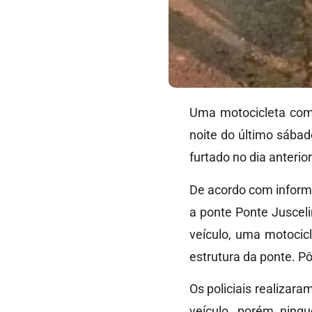
Uma motocicleta com r
noite do último sábado
furtado no dia anterio
De acordo com informa
a ponte Ponte Jusceli
veículo, uma motocic
estrutura da ponte. P
Os policiais realizara
veículo, porém ning