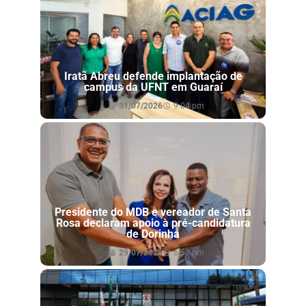
Iratã Abreu defende implantação de
campus da UFNT em Guaraí
31/07/2026
9:04 pm
Presidente do MDB e vereador de Santa
Rosa declaram apoio à pré-candidatura
de Dorinha
29/07/2026
6:53 pm