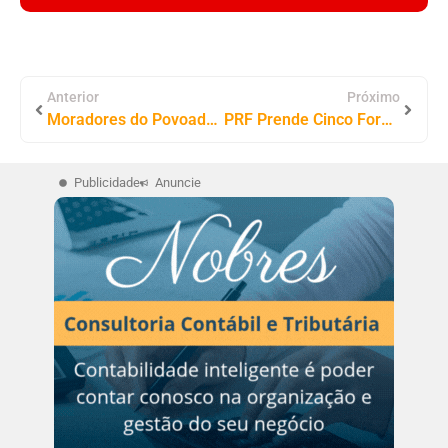
Anterior
Próximo
Moradores do Povoado Olho D’água Acusam Prefeitura de Limpar Cemitério com Fogo
PRF Prende Cinco Foragidos em fiscalizações na BR-153 no Tocantins Durante o Fim de Semana
Publicidade
Anuncie