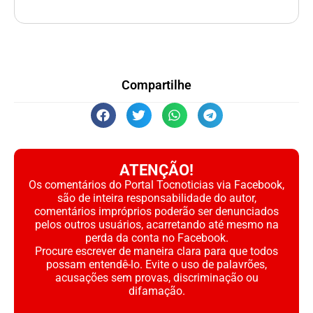
Compartilhe
ATENÇÃO!
Os comentários do Portal Tocnoticias via Facebook,
são de inteira responsabilidade do autor,
comentários impróprios poderão ser denunciados
pelos outros usuários, acarretando até mesmo na
perda da conta no Facebook.
Procure escrever de maneira clara para que todos
possam entendê-lo. Evite o uso de palavrões,
acusações sem provas, discriminação ou
difamação.